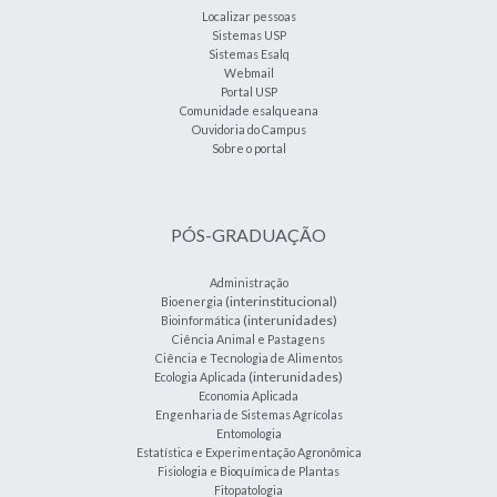
Localizar pessoas
Sistemas USP
Sistemas Esalq
Webmail
Portal USP
Comunidade esalqueana
Ouvidoria do Campus
Sobre o portal
PÓS-GRADUAÇÃO
Administração
(interinstitucional)
Bioenergia
(interunidades)
Bioinformática
Ciência Animal e Pastagens
Ciência e Tecnologia de Alimentos
(interunidades)
Ecologia Aplicada
Economia Aplicada
Engenharia de Sistemas Agrícolas
Entomologia
Estatística e Experimentação Agronômica
Fisiologia e Bioquímica de Plantas
Fitopatologia