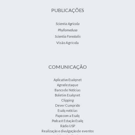
PUBLICAÇÕES
Scientia Agricola
Phyllomedusa
Scientia Forestalis
Visão Agrícola
COMUNICAÇÃO
Aplicativo Esalqnet
Agrodestaque
Banco de Notícias
Boletim Esalqnet
Clipping
Dever Cumprido
Esalq notícias
Papo com a Esalq
Podcast Estação Esalq
Rádio USP
Realização e divulgação de eventos