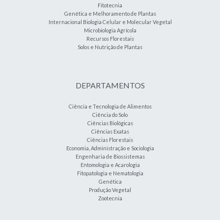
Fitotecnia
Genética e Melhoramento de Plantas
Internacional Biologia Celular e Molecular Vegetal
Microbiologia Agrícola
Recursos Florestais
Solos e Nutrição de Plantas
DEPARTAMENTOS
Ciência e Tecnologia de Alimentos
Ciência do Solo
Ciências Biológicas
Ciências Exatas
Ciências Florestais
Economia, Administração e Sociologia
Engenharia de Biossistemas
Entomologia e Acarologia
Fitopatologia e Nematologia
Genética
Produção Vegetal
Zootecnia