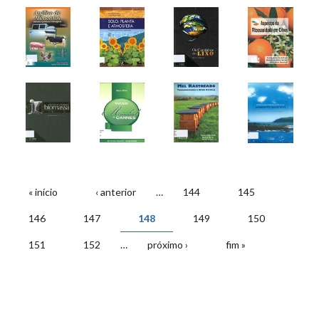
« início
‹ anterior
…
144
145
PÁGINAS
146
147
148
149
150
151
152
…
próximo ›
fim »