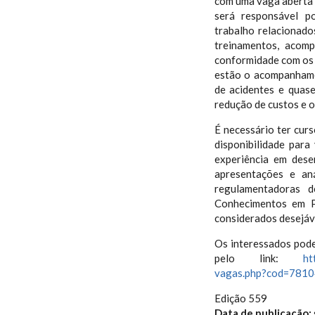
com uma vaga aberta 
será responsável po
trabalho relacionado
treinamentos, acom
conformidade com os p
estão o acompanhament
de acidentes e quas
redução de custos e o
É necessário ter cur
disponibilidade para
experiência em dese
apresentações e an
regulamentadoras d
Conhecimentos em P
considerados desejáv
Os interessados pode
pelo link:
ht
vagas.php?cod=781
Edição 559
Data de publicação: