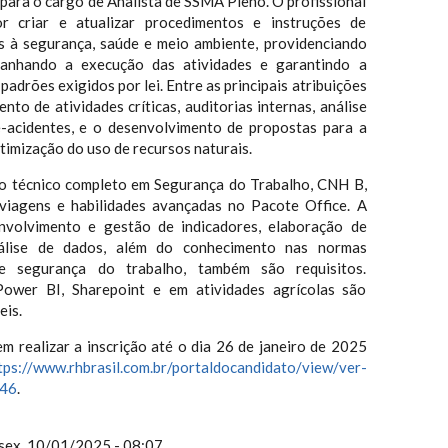
para o cargo de Analista de SSMA Pleno. O profissional
r criar e atualizar procedimentos e instruções de
s à segurança, saúde e meio ambiente, providenciando
panhando a execução das atividades e garantindo a
adrões exigidos por lei. Entre as principais atribuições
o de atividades críticas, auditorias internas, análise
e-acidentes, e o desenvolvimento de propostas para a
timização do uso de recursos naturais.
so técnico completo em Segurança do Trabalho, CNH B,
 viagens e habilidades avançadas no Pacote Office. A
nvolvimento e gestão de indicadores, elaboração de
álise de dados, além do conhecimento nas normas
e segurança do trabalho, também são requisitos.
ower BI, Sharepoint e em atividades agrícolas são
eis.
m realizar a inscrição até o dia 26 de janeiro de 2025
tps://www.rhbrasil.com.br/portaldocandidato/view/ver-
046
.
sex, 10/01/2025 - 08:07