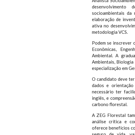
Analista Socioambien
desenvolvimento 
socioambientais da
elaboração de inven
ativa no desenvolvi
metodologia VCS.
Podem se inscrever c
Econômicas, Engenh
Ambiental. A gradu
Ambientais, Biologia
especialização em Ges
O candidato deve ter
dados e orientação 
necessário ter faci
inglês, e compreensã
carbono florestal.
A ZEG Florestal tam
análise crítica e 
oferece benefícios c
seguro de vida, val