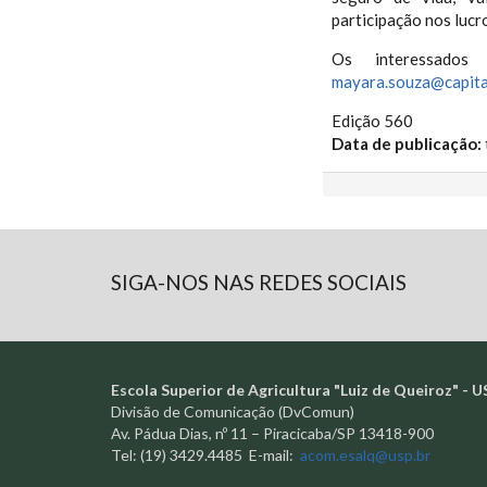
participação nos lucro
Os interessados
mayara.souza@capita
Edição 560
Data de publicação:
SIGA-NOS NAS REDES SOCIAIS
Escola Superior de Agricultura "Luiz de Queiroz" - U
Divisão de Comunicação (DvComun)
Av. Pádua Dias, nº 11 – Piracicaba/SP 13418-900
Tel: (19) 3429.4485 E-mail:
acom.esalq@usp.br