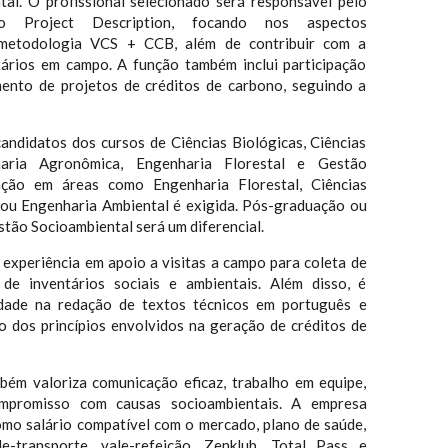
tal. O profissional selecionado será responsável pelo
do Project Description, focando nos aspectos
 metodologia VCS + CCB, além de contribuir com a
tários em campo. A função também inclui participação
mento de projetos de créditos de carbono, seguindo a
andidatos dos cursos de Ciências Biológicas, Ciências
aria Agronômica, Engenharia Florestal e Gestão
ação em áreas como Engenharia Florestal, Ciências
 ou Engenharia Ambiental é exigida. Pós-graduação ou
tão Socioambiental será um diferencial.
 experiência em apoio a visitas a campo para coleta de
de inventários sociais e ambientais. Além disso, é
lidade na redação de textos técnicos em português e
o dos princípios envolvidos na geração de créditos de
bém valoriza comunicação eficaz, trabalho em equipe,
compromisso com causas socioambientais. A empresa
omo salário compatível com o mercado, plano de saúde,
e-transporte, vale-refeição, Zenklub, Total Pass e