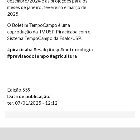
dezembro/2024 e as projeções para os
meses de janeiro, fevereiro e março de
2025.
O Boletim TempoCampo é uma
coprodução da TV USP Piracicaba com o
Sistema TempoCampo da Esalq/USP.
#piracicaba
#esalq
#usp
#meteorologia
#previsaodotempo
#agricultura
Edição 559
Data de publicação:
ter, 07/01/2025 - 12:12