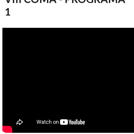
1
CONEXÃO TV USP 25/2025 - SÉRIE
ESPECIAL NO XV EMAA E VIII
COMA - PROGRAMA 1