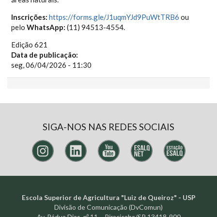
Inscrições:
https://forms.gle/J1uqmYJd9PuWtTRB6
ou
pelo
WhatsApp:
(11) 94513-4554.
Edição 621
Data de publicação:
seg, 06/04/2026 - 11:30
SIGA-NOS NAS REDES SOCIAIS
Escola Superior de Agricultura "Luiz de Queiroz" - USP
Divisão de Comunicação (DvComun)
Av. Pádua Dias, nº 11 – Piracicaba/SP 13418-900