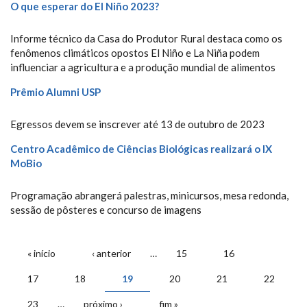
O que esperar do El Niño 2023?
Informe técnico da Casa do Produtor Rural destaca como os
fenômenos climáticos opostos El Niño e La Niña podem
influenciar a agricultura e a produção mundial de alimentos
Prêmio Alumni USP
Egressos devem se inscrever até 13 de outubro de 2023
Centro Acadêmico de Ciências Biológicas realizará o IX
MoBio
Programação abrangerá palestras, minicursos, mesa redonda,
sessão de pôsteres e concurso de imagens
PÁGINAS
« início
‹ anterior
…
15
16
17
18
19
20
21
22
23
…
próximo ›
fim »