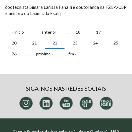
Zootecnista Simara Larissa Fanalli é doutoranda na FZEA/USP
e membro do Labmic da Esalq
PÁGINAS
« início
‹ anterior
…
18
19
20
21
22
23
24
25
26
…
próximo ›
fim »
SIGA-NOS NAS REDES SOCIAIS
Escola Superior de Agricultura "Luiz de Queiroz" - USP