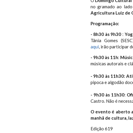
O
Domingo Cultural
no gramado ao lad
Agricultura Luiz de 
Programação:
- 8h30 às 9h30
:
Yog
Tânia Gomes (SESC)
aqui
, irão participar 
- 9h30 às 11h
:
Músic
músicas autorais e cl
- 9h30 às 11h30:
Ati
pipoca e algodão doce
- 9h30 às 11h30
:
Of
Castro. Não é necessá
O evento é aberto a
manhã de cultura, laz
Edição 619