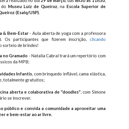
será realizado no dia
29 de março
, das
8h30 às 11h30
,
o do
Museu Luiz de Queiroz
, na
Escola Superior de
Queiroz (Esalq/USP)
.
a & Bem-Estar
- Aula aberta de yoga com a professora
. Os participantes que fizerem inscrição,
clicando
do sorteio de brindes!
a no Gramado
- Natalia Cabral trará um repertório com
ássicos da MPB;
vidades Infantis
, com brinquedo inflável, cama elástica,
, totalmente gratuitos;
icina aberta e colaborativa de "doodles"
, com Simone
rio se inscrever.
o público e convida a comunidade a aproveitar uma
er e bem-estar ao ar livre.