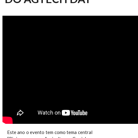
ESALQ NOTICIAS 398/2024 -
ESALQTEC PROMOVE 11ª EDIÇÃO
DO AGTECH DAY
Este ano o evento tem como tema central