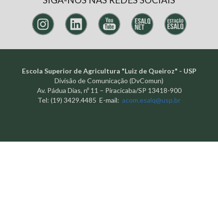
Escola Superior de Agricultura "Luiz de Queiroz" - USP
Divisão de Comunicação (DvComun)
Av. Pádua Dias, nº 11 – Piracicaba/SP 13418-900
Tel: (19) 3429.4485 E-mail:
acom.esalq@usp.br