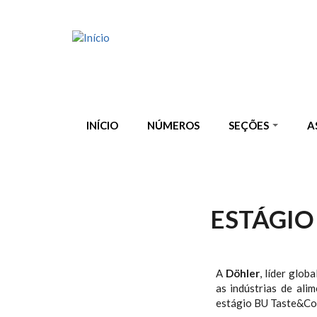
Pular para o conteúdo principal
INÍCIO
NÚMEROS
SEÇÕES
A
ESTÁGIO
A
Döhler
, líder glob
as indústrias de ali
estágio BU Taste&Col