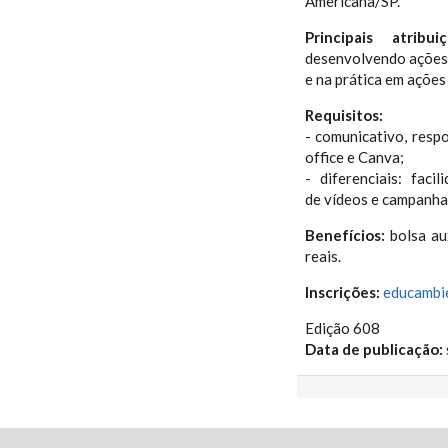
Americana/SP.
Principais atr
desenvolvendo ações 
e na prática em ações
Requisitos:
- comunicativo, respo
office e Canva;
- diferenciais: fac
de vídeos e campanha
Benefícios:
bolsa au
reais.
Inscrições:
educambie
Edição 608
Data de publicação: