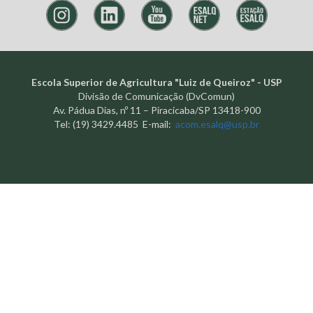
Escola Superior de Agricultura "Luiz de Queiroz" - USP
Divisão de Comunicação (DvComun)
Av. Pádua Dias, nº 11 – Piracicaba/SP 13418-900
Tel: (19) 3429.4485 E-mail:
acom.esalq@usp.br