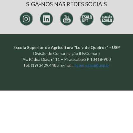
SIGA-NOS NAS REDES SOCIAIS
Escola Superior de Agricultura "Luiz de Queiroz" - USP
Divisão de Comunicação (DvComun)
Av. Pádua Dias, nº 11 – Piracicaba/SP 13418-900
Tel: (19) 3429.4485 E-mail:
acom.esalq@usp.br