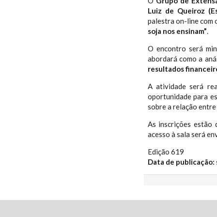
O
Grupo de Extensã
Luiz de Queiroz (E
palestra on-line com
soja nos ensinam”
.
O encontro será mi
abordará como a aná
resultados financeir
A atividade será re
oportunidade para e
sobre a relação entr
As inscrições estão 
acesso à sala será en
Edição 619
Data de publicação: