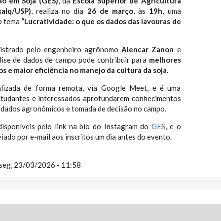
o em Soja (GES)
, da
Escola Superior de Agricultura
salq/USP)
, realiza no dia
26 de março
, às
19h
, uma
 o tema
“Lucratividade: o que os dados das lavouras de
nistrado pelo engenheiro agrônomo
Alencar Zanon
e
lise de dados de campo pode contribuir para
melhores
os e maior eficiência no manejo da cultura da soja
.
alizada de forma remota, via Google Meet, e é uma
studantes e interessados aprofundarem conhecimentos
e dados agronômicos e tomada de decisão no campo.
disponíveis pelo link na bio do Instagram do
GES
, e o
viado por e-mail aos inscritos um dia antes do evento.
seg, 23/03/2026 - 11:58