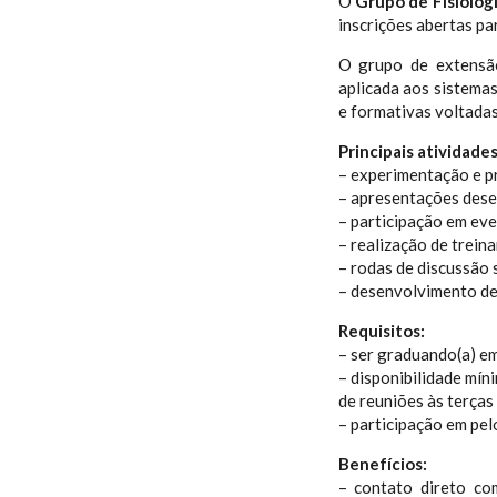
O
Grupo de Fisiolog
inscrições abertas pa
O grupo de extensão
aplicada aos sistema
e formativas voltadas
Principais atividade
– experimentação e p
– apresentações dese
– participação em even
– realização de trein
– rodas de discussão
– desenvolvimento de
Requisitos:
– ser graduando(a) e
– disponibilidade mín
de reuniões às terças 
– participação em pe
Benefícios:
– contato direto com