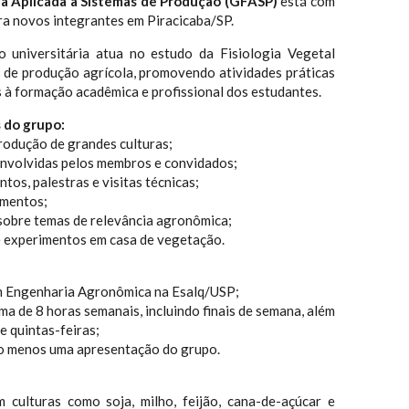
ia Aplicada a Sistemas de Produção (GFASP)
está com
ra novos integrantes em Piracicaba/SP.
 universitária atua no estudo da Fisiologia Vegetal
s de produção agrícola, promovendo atividades práticas
 à formação acadêmica e profissional dos estudantes.
s do grupo:
rodução de grandes culturas;
nvolvidas pelos membros e convidados;
tos, palestras e visitas técnicas;
amentos;
 sobre temas de relevância agronômica;
 experimentos em casa de vegetação.
m Engenharia Agronômica na Esalq/USP;
ima de 8 horas semanais, incluindo finais de semana, além
e quintas-feiras;
lo menos uma apresentação do grupo.
 culturas como soja, milho, feijão, cana-de-açúcar e