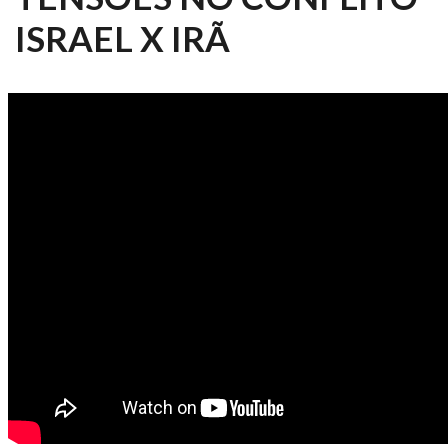
ISRAEL X IRÃ
GLOBAL TALKS TV USP 08/2025 -
O BRASIL E O AUMENTO DAS
TENSÕES NO CONFLITO ISRAEL X
IRÃ