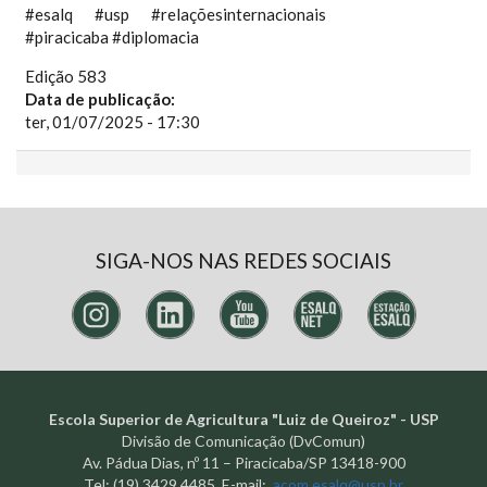
#esalq #usp #relaçõesinternacionais
#piracicaba #diplomacia
Edição 583
Data de publicação:
ter, 01/07/2025 - 17:30
SIGA-NOS NAS REDES SOCIAIS
Escola Superior de Agricultura "Luiz de Queiroz" - USP
Divisão de Comunicação (DvComun)
Av. Pádua Dias, nº 11 – Piracicaba/SP 13418-900
Tel: (19) 3429.4485 E-mail:
acom.esalq@usp.br