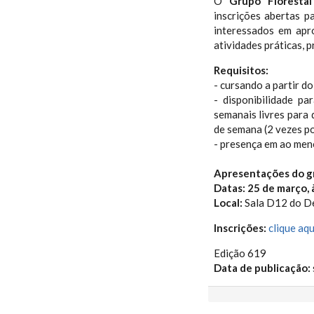
O
Grupo Floresta
inscrições abertas p
interessados em apr
atividades práticas, p
Requisitos:
- cursando a partir d
- disponibilidade pa
semanais livres para 
de semana (2 vezes po
- presença em ao men
Apresentações do g
Datas: 25 de março, à
Local:
Sala D12 do De
Inscrições:
clique aqu
Edição 619
Data de publicação: