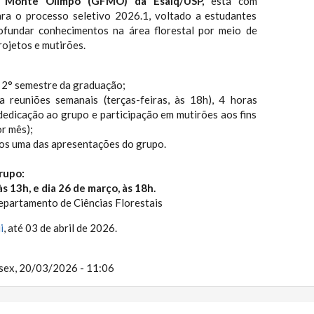
l Monte Olimpo (GFMO) da Esalq/USP,
está com
ara o processo seletivo 2026.1, voltado a estudantes
ofundar conhecimentos na área florestal por meio de
rojetos e mutirões.
o 2° semestre da graduação;
ra reuniões semanais (terças-feiras, às 18h), 4 horas
dedicação ao grupo e participação em mutirões aos fins
r mês);
os uma das apresentações do grupo.
rupo:
s 13h, e dia 26 de março, às 18h.
partamento de Ciências Florestais
i
, até 03 de abril de 2026.
sex, 20/03/2026 - 11:06