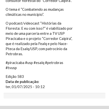
consultor florestal do “Corredor Caipira”.
O tema é “Combatendo as mudanças
climáticas no município”.
O podcast/videocast “Histórias da
Floresta: E eu com isso?” é viabilizado por
meio de uma parceria entre a TV USP
Piracicaba e o projeto “Corredor Caipira”,
que é realizado pela Fealq e pelo Nace-
Pteca da Esalq/USP, com patrocínio da
Petrobras.
#piracicaba #usp #esalq #petrobras
#tvusp
Edição 583
Data de publicação:
ter, 01/07/2025 - 10:12