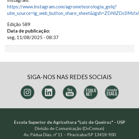
Instagram:
https://www.instagram.com/agrometeorologia_gelq?
utm_source=ig_web_button_share_sheet&igsh=ZDNlZDc0MzI
Edição 589
Data de publicação:
seg, 11/08/2025 - 08:37
SIGA-NOS NAS REDES SOCIAIS
Escola Superior de Agricultura "Luiz de Queiroz" - USP
Divisão de Comunicação (DvComun)
Av. Pádua Dias, nº 11 – Piracicaba/SP 13418-900