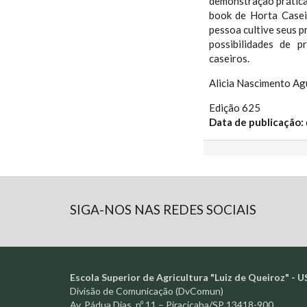
demonstração prática 
book de Horta Casei
pessoa cultive seus p
possibilidades de 
caseiros.
Alicia Nascimento Ag
Edição 625
Data de publicação:
SIGA-NOS NAS REDES SOCIAIS
Escola Superior de Agricultura "Luiz de Queiroz" - U
Divisão de Comunicação (DvComun)
Av. Pádua Dias, nº 11 – Piracicaba/SP 13418-900