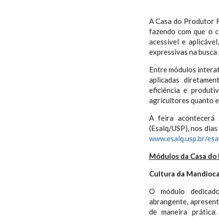
A Casa do Produtor R
fazendo com que o c
acessível e aplicáve
expressivas na busca
Entre módulos interat
aplicadas diretame
eficiência e produt
agricultores quanto e
A feira acontecerá 
(Esalq/USP), nos dias
www.esalq.usp.br/es
Módulos da Casa do 
Cultura da Mandioc
O módulo dedicado
abrangente, apresenta
de maneira prática