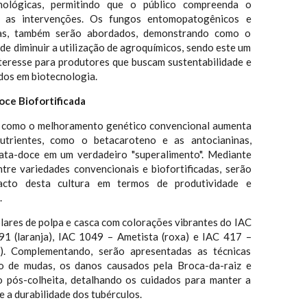
enológicas, permitindo que o público compreenda o
 as intervenções. Os fungos entomopatogênicos e
icas, também serão abordados, demonstrando como o
de diminuir a utilização de agroquímicos, sendo este um
teresse para produtores que buscam sustentabilidade e
dos em biotecnologia.
oce Biofortificada
r como o melhoramento genético convencional aumenta
utrientes, como o betacaroteno e as antocianinas,
ata-doce em um verdadeiro "superalimento". Mediante
tre variedades convencionais e biofortificadas, serão
acto desta cultura em termos de produtividade e
.
lares de polpa e casca com colorações vibrantes do IAC
1 (laranja), IAC 1049 – Ametista (roxa) e IAC 417 –
a). Complementando, serão apresentadas as técnicas
o de mudas, os danos causados pela Broca-da-raiz e
o pós-colheita, detalhando os cuidados para manter a
e a durabilidade dos tubérculos.