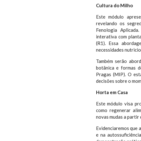
Cultura do Milho
Este módulo aprese
revelando os segre
Fenologia Aplicada
interativa com plant
(R1). Essa abordag
necessidades nutricion
Também serão aborda
botânica e formas d
Pragas (MIP). O est
decisões sobre o mome
Horta em Casa
Este módulo visa pr
como regenerar alim
novas mudas a partir 
Evidenciaremos que a
e na autossuficiênc