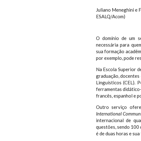
Juliano Meneghini e F
ESALQ/Acom)
O domínio de um se
necessária para quem
sua formação acadêmic
por exemplo, pode res
Na Escola Superior d
graduação, docentes 
Linguísticos (CEL).
ferramentas didático-
francês, espanhol e p
Outro serviço ofer
International Commun
internacional de qu
questões, sendo 100 d
é de duas horas e sua 