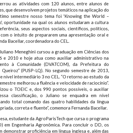
rrou as atividades com 120 alunos, entre alunos de
es, que desenvolvem projetos temáticos na aplicação do
último semestre nosso tema foi 'Knowing the World –
, oportunidade na qual os alunos estudaram a cultura
ferência, seus aspectos sociais, científicos, políticos,
 com o intuito de prepararem uma apresentação oral e
nanda Bacellar, coordenadora do CEL.
Juliano Meneghini cursou a graduação em Ciências dos
6 e 2010 e hoje atua como auxiliar administrativo na
mento à Comunidade (DVATCOM), da Prefeitura do
 Queiroz” (PUSP-LQ). No segundo semestre de 2013,
e nível intermediário 3 no CEL. “O retorno ao estudo da
semestre melhorou a fluência e velocidade de raciocínio”.
lizou o TOEIC e, dos 990 pontos possíveis, o auxiliar
ssa classificação, o Juliano se enquadra em nível
rando total comando das quatro habilidades da língua
priada, correta e fluente”, comemora Fernanda Bacellar.
esa, estudante da AgroParisTech que cursa o programa
D) em Engenharia Agronômica. Para concluir o DD, os
 demonstrar proficiência em língua inglesa e, além das