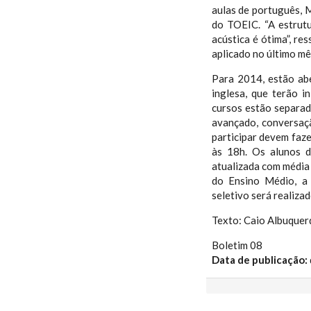
aulas de português, 
do TOEIC. “A estrutu
acústica é ótima”, r
aplicado no último m
Para 2014, estão abe
inglesa, que terão i
cursos estão separado
avançado, conversaç
participar devem faze
às 18h. Os alunos d
atualizada com média 
do Ensino Médio, a 
seletivo será realiza
Texto: Caio Albuque
Boletim 08
Data de publicação: