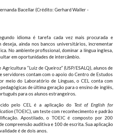
ernanda Bacellar (Crédito: Gerhard Waller -
gundo idioma é tarefa cada vez mais procurada e
 deseja, ainda nos bancos universitários, incrementar
a. No ambiente profissional, dominar a língua inglesa,
ultar em oportunidades de intercâmbio.
e Agricultura “Luiz de Queiroz” (USP/ESALQ), alunos de
e servidores contam com o apoio do Centro de Estudos
 Por meio do Laboratório de Línguas, o CEL conta com
pedagógicas de última geração para o ensino de inglês,
ortuguês para os alunos estrangeiros.
ecido pelo CEL é a aplicação do
Test of English for
ication
(TOEIC), um teste com reconhecimento e padrão
alificação. Apostilado, o TOEIC é composto por 200
e compreensão auditiva e 100 de escrita. Sua aplicação
validade é de dois anos.