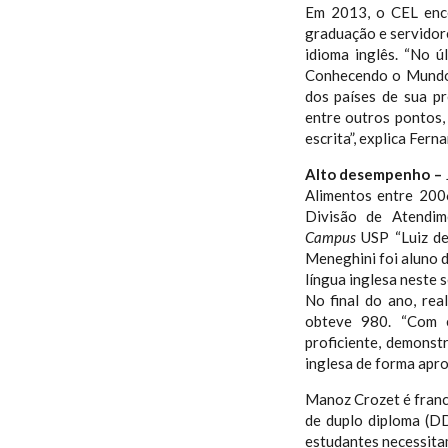
Em 2013, o CEL ence
graduação e servidor
idioma inglês. “No 
Conhecendo o Mundo'
dos países de sua pre
entre outros pontos,
escrita”, explica Fer
Alto desempenho –
Alimentos entre 200
Divisão de Atendi
Campus
USP “Luiz de
Meneghini foi aluno d
língua inglesa neste 
No final do ano, rea
obteve 980. “Com e
proficiente, demonst
inglesa de forma apro
Manoz Crozet é franc
de duplo diploma (D
estudantes necessitam