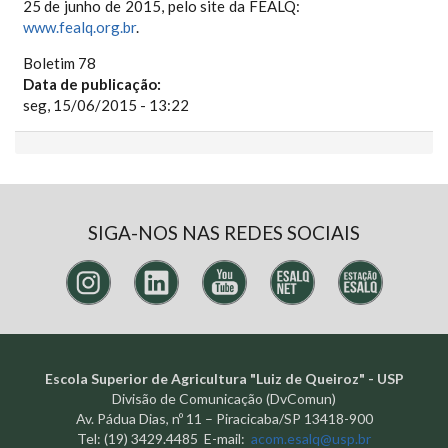
25 de junho de 2015, pelo site da FEALQ:
www.fealq.org.br
.
Boletim 78
Data de publicação:
seg, 15/06/2015 - 13:22
SIGA-NOS NAS REDES SOCIAIS
Escola Superior de Agricultura "Luiz de Queiroz" - USP
Divisão de Comunicação (DvComun)
Av. Pádua Dias, nº 11 – Piracicaba/SP 13418-900
Tel: (19) 3429.4485 E-mail:
acom.esalq@usp.br