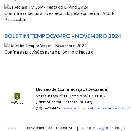
ESPECIAIS TV USP - FESTA DO
Confira a cobertura do espetáculo pela equipe da TV USP
Piracicaba.
DIVINO 2024
BOLETIM TEMPOCAMPO - NOVEMBRO 2024
BOLETIM TEMPOCAMPO -
Confira as previsões para o próximo trimestre
NOVEMBRO 2024
Divisão de Comunicação (DvComun)
Av. Pádua Dias, nº 11 – Piracicaba/SP 13418-900
(Edifício Central – 1º andar – sala 48)
(19) 3429.4485 |
www.esalq.usp.br/dvcomun
|
acom.esalq@u
Esalqnet - Newsletter da Esalq/USP |
CLIQUE AQUI
para se