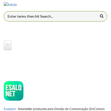
Pular para o conteúdo principal
FORMULÁRIO DE BUSCA
ESQLNET
Esalqnet
- Newsletter produzida pela Divisão de Comunicação (DvComun)