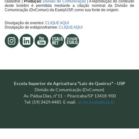
cadastrar
|
Produção
:
Divisão de Comunicação
| A reprodução do conteúdo
deste boletim é permitida mediante a citação nominal da Divisão de
Comunicação (DvComun) da Esalq/USP, como sua fonte de origem.
Divulgação de eventos:
CLIQUE AQUI
Divulgação de estágios/trainee:
CLIQUE AQUI
Escola Superior de Agricultura "Luiz de Queiroz" - USP
Divisão de Comunicação (DvComun)
Av. Pádua Dias, nº 11 – Piracicaba/SP 13418-900
Tel: (19) 3429.4485 E-mail:
acom.esalq@usp.br