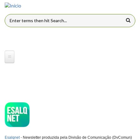
Pular para o conteúdo principal
FORMULÁRIO DE BUSCA
ESQLNET
Esalqnet
- Newsletter produzida pela Divisão de Comunicação (DvComun)