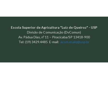
Escola Superior de Agricultura "Luiz de Queiroz" - USP
Divisão de Comunicação (DvComun)
Av. Pádua Dias, nº 11 – Piracicaba/SP 13418-900
Tel: (19) 3429.4485 E-mail:
acom.esalq@usp.br