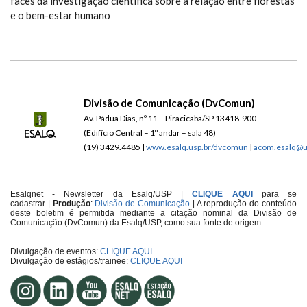
ESTAR HUMANO" - GEÓLOGO
faces da investigação científica sobre a relação entre florestas
e o bem-estar humano
CLÁUDIO MARETTI
Divisão de Comunicação (DvComun)
Av. Pádua Dias, nº 11 – Piracicaba/SP 13418-900
(Edifício Central – 1º andar – sala 48)
(19) 3429.4485 |
www.esalq.usp.br/dvcomun
|
acom.esalq@u
Esalqnet - Newsletter da Esalq/USP |
CLIQUE AQUI
para se
cadastrar
|
Produção
:
Divisão de Comunicação
| A reprodução do conteúdo
deste boletim é permitida mediante a citação nominal da Divisão de
Comunicação (DvComun) da Esalq/USP, como sua fonte de origem.
Divulgação de eventos:
CLIQUE AQUI
Divulgação de estágios/trainee:
CLIQUE AQUI