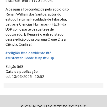
discursos, entre 1970 e 2024.
A pesquisa foi conduzida pelo sociólogo
Renan William dos Santos, autor do
estudo feito na Faculdade de Filosofia,
Letras e Ciências Humanas (FFLCH) da
USP como parte de sua tese de
doutorado. E Renan é o entrevistado
dessa edição do programa O que Diz a
Ciência. Confira!
#religião
#meioambiente
#fé
#sustentabilidade
#usp
#tvusp
Edição 568
Data de publicação:
qui, 13/03/2025 - 10:52
SIGA-NOS NAS REDES SOCIAIS