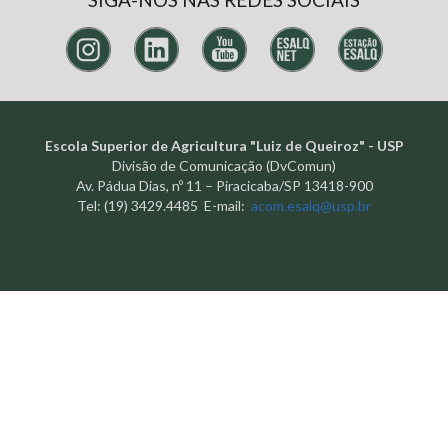
Escola Superior de Agricultura "Luiz de Queiroz" - USP
Divisão de Comunicação (DvComun)
Av. Pádua Dias, nº 11 – Piracicaba/SP 13418-900
Tel: (19) 3429.4485 E-mail:
acom.esalq@usp.br