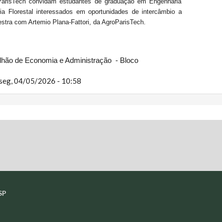
arisTech convidam estudantes de graduação em Engenharia
a Florestal interessados em oportunidades de intercâmbio a
estra com Artemio Plana-Fattori, da AgroParisTech.
ilhão de Economia e Administração - Bloco
seg, 04/05/2026 - 10:58
SP