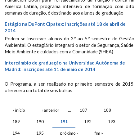
América Latina, programa intensivo de formação com oito
semanas de duração, é destinado aos alunos de graduação
Estágio na DuPont Cipatex: inscrições até 18 de abril de
2014
Podem se inscrever alunos do 3.º ao 5.º semestre de Gestão
Ambiental. O estagiário integrará o setor de Segurança, Saúde,
Meio Ambiente e cuidados com a Comunidade (SHEA)
Intercâmbio de graduação na Universidad Autónoma de
Madrid: inscrições até 11 de maio de 2014
O Programa, a ser realizado no primeiro semestre de 2015,
oferecerá um total de seis bolsas
PÁGINAS
« início
‹ anterior
…
187
188
189
190
191
192
193
194
195
próximo ›
fim »