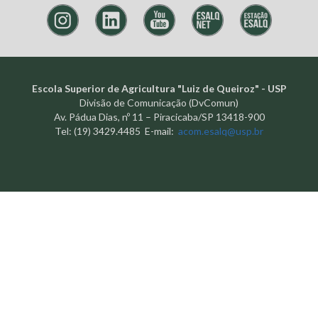
Escola Superior de Agricultura "Luiz de Queiroz" - USP
Divisão de Comunicação (DvComun)
Av. Pádua Dias, nº 11 – Piracicaba/SP 13418-900
Tel: (19) 3429.4485 E-mail:
acom.esalq@usp.br