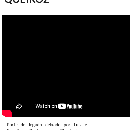
TV USP INFORMA N.º 90 -
CONHEÇA A HISTÓRIA DO
PALACETE LUIZ DE QUEIROZ
Parte do legado deixado por Luiz e