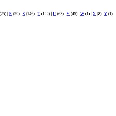
(25)
|
R
(59)
|
S
(146)
|
T
(122)
|
U
(63)
|
V
(45)
|
W
(1)
|
X
(8)
|
Y
(1)