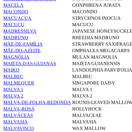
MACELA
GONPHRENA JUBATA
MACONDO
MACONDO
MACUACUA
STRYCHNOS INOCUA
MACUCU
MACUCU
MADRESSILVA
JAPANESE HONEYSUCKL
MADRUNO
RHEEDIA MADRUNO
MÃE-DE-FAMÍLIA
STRAWBERRY SAXIFRAG
MÃE-DO-AZEITE
OMPHALEA MEGACARPA
MAGNÓLIA
MULAN MAGNOLIA
MAIETA-DAS-GUIANAS
MAIETA GUIANENSIS
MAIKO
LANDOLPHIA PARVIFOLI
MALBEC
MALBEC
MALMEQUER
SINGAPORE DAISY
MALVA 1
MALVA 1
MALVA 2
MALVA 2
MALVA-DE-FOLHA-REDONDA
ROUND-LEAVED MALLO
MALVA-ROSA
HOLLYHOCK
MALVÁCEAS
MALVACEAE
MALVASIA
MALVASIA
MALVAVISCO
WAX MALLOW