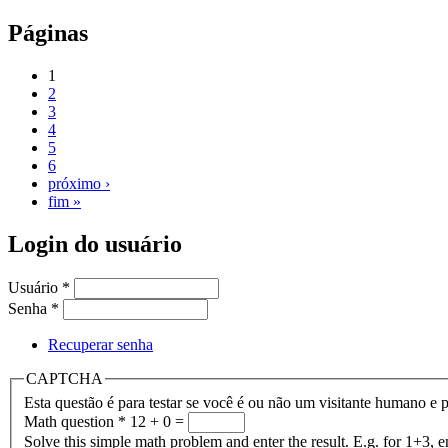
Páginas
1
2
3
4
5
6
próximo ›
fim »
Login do usuário
Usuário
*
Senha
*
Recuperar senha
CAPTCHA
Esta questão é para testar se você é ou não um visitante humano e 
Math question
*
12 + 0 =
Solve this simple math problem and enter the result. E.g. for 1+3, e