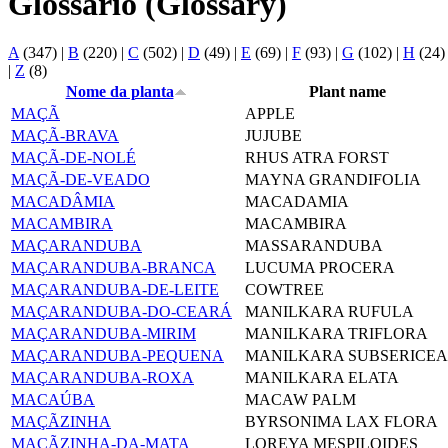
Glossário (Glossary)
A
(347)
|
B
(220)
|
C
(502)
|
D
(49)
|
E
(69)
|
F
(93)
|
G
(102)
|
H
(24
|
Z
(8)
Nome da planta
Plant name
MAÇÃ
APPLE
MAÇÃ-BRAVA
JUJUBE
MAÇÃ-DE-NOLÉ
RHUS ATRA FORST
MAÇÃ-DE-VEADO
MAYNA GRANDIFOLIA
MACADÂMIA
MACADAMIA
MACAMBIRA
MACAMBIRA
MAÇARANDUBA
MASSARANDUBA
MAÇARANDUBA-BRANCA
LUCUMA PROCERA
MAÇARANDUBA-DE-LEITE
COWTREE
MAÇARANDUBA-DO-CEARÁ
MANILKARA RUFULA
MAÇARANDUBA-MIRIM
MANILKARA TRIFLORA
MAÇARANDUBA-PEQUENA
MANILKARA SUBSERICEA
MAÇARANDUBA-ROXA
MANILKARA ELATA
MACAÚBA
MACAW PALM
MAÇÃZINHA
BYRSONIMA LAX FLORA
MAÇÃZINHA-DA-MATA
LOREYA MESPILOIDES