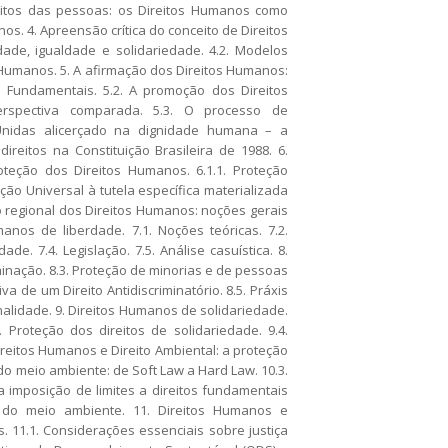
ireitos das pessoas: os Direitos Humanos como
os. 4. Apreensão crítica do conceito de Direitos
ade, igualdade e solidariedade. 4.2. Modelos
s Humanos. 5. A afirmação dos Direitos Humanos:
os Fundamentais. 5.2. A promoção dos Direitos
erspectiva comparada. 5.3. O processo de
Unidas alicerçado na dignidade humana – a
reitos na Constituição Brasileira de 1988. 6.
roteção dos Direitos Humanos. 6.1.1. Proteção
ão Universal à tutela específica materializada
o regional dos Direitos Humanos: noções gerais
anos de liberdade. 7.1. Noções teóricas. 7.2.
de. 7.4. Legislação. 7.5. Análise casuística. 8.
minação. 8.3. Proteção de minorias e de pessoas
va de um Direito Antidiscriminatório. 8.5. Práxis
nalidade. 9. Direitos Humanos de solidariedade.
. Proteção dos direitos de solidariedade. 9.4.
Direitos Humanos e Direito Ambiental: a proteção
do meio ambiente: de Soft Law a Hard Law. 10.3.
 a imposição de limites a direitos fundamentais
o do meio ambiente. 11. Direitos Humanos e
. 11.1. Considerações essenciais sobre justiça