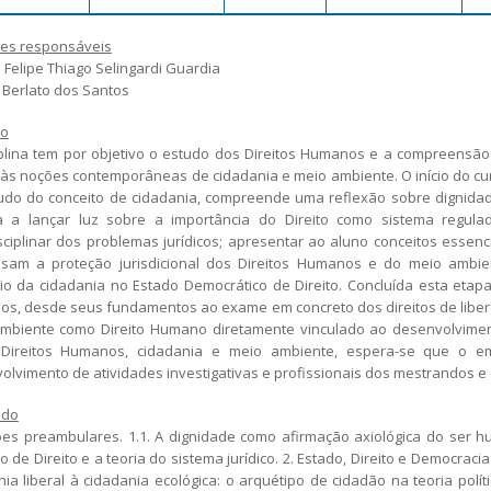
es responsáveis
 Felipe Thiago Selingardi Guardia
i Berlato dos Santos
vo
iplina tem por objetivo o estudo dos Direitos Humanos e a compreensão
o às noções contemporâneas de cidadania e meio ambiente. O início do cur
udo do conceito de cidadania, compreende uma reflexão sobre dignidade 
a a lançar luz sobre a importância do Direito como sistema regul
isciplinar dos problemas jurídicos; apresentar ao aluno conceitos ess
sam a proteção jurisdicional dos Direitos Humanos e do meio ambient
cio da cidadania no Estado Democrático de Direito. Concluída esta etapa
s, desde seus fundamentos ao exame em concreto dos direitos de liberd
mbiente como Direito Humano diretamente vinculado ao desenvolvimento
Direitos Humanos, cidadania e meio ambiente, espera-se que o em
olvimento de atividades investigativas e profissionais dos mestrandos e
údo
ões preambulares. 1.1. A dignidade como afirmação axiológica do ser h
o de Direito e a teoria do sistema jurídico. 2. Estado, Direito e Democraci
nia liberal à cidadania ecológica: o arquétipo de cidadão na teoria polí