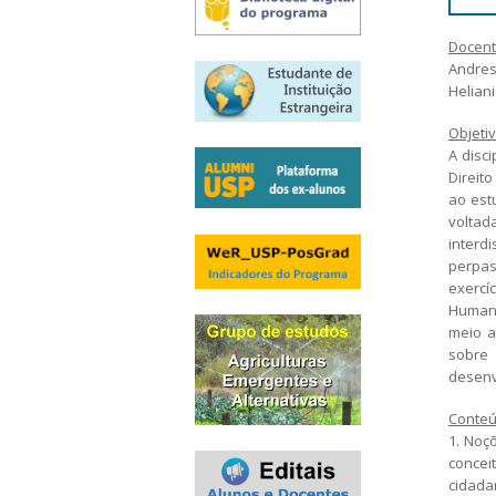
Inscrições recebidas
Docent
Exames e arguições
Andres
Resultado da seleção
Helian
Objeti
A disc
Direit
ao est
voltad
interd
perpas
exercí
Humano
meio a
sobre 
desenv
Conte
1. Noç
conceit
cidada