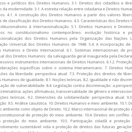
ficos e jurídicos dos Direitos Humanos. 3.1. Direitos dos cidadãos e d
 da modernidade. 3.1. A estreita relação entre cidadania e Direitos Human
s. 4.1. A construção dos Direitos Humanos a partir dos valores liberd
s de classificação dos Direitos Humanos. 4.3. Características dos Direito
stitucionalismo à internacionalização. 5.1. Direitos Humanos e Direit
os no constitucionalismo contemporâneo: evolução histórica e p
acionalização dos Direitos Humanos pela Organização das Nações 
ação Universal dos Direitos Humanos de 1948. 5.4. A incorporação de di
os Humanos e Direito Internacional. 6.1. Sistemas internacionais de p
sal dos Direitos Humanos: da salvaguarda geral inaugurada pela Declaraç
essivos instrumentos internacionais de Direitos Humanos. 6.1.2. Proteçã
iderações específicas sobre o sistema Interamericano. 7. Direitos Hum
es da liberdade: perspectiva atual. 7.3. Proteção dos direitos de liberda
s Humanos de igualdade. 8.1. Noções teóricas. 8.2. Igualdade e não discri
ação de vulnerabilidade. 8.4. Legislação contra discriminação: a perspecti
criminatória: ações afirmativas, transversalidade de gênero e interseccio
oções teóricas. 9.2. Dimensões da solidariedade: perspectiva atual. 9.3
ção. 9.5. Análise casuística. 10. Direitos Humanos e meio ambiente. 10.1. 
o ambiente como objeto de Direito. 10.2. Marco internacional de proteção 
constitucional de proteção do meio ambiente. 10.4. Direitos em conflito:
 proteção do meio ambiente. 10.5. Participação cidadã e proteçã
olvimento sustentável: vida e proteção de direitos das futuras gerações