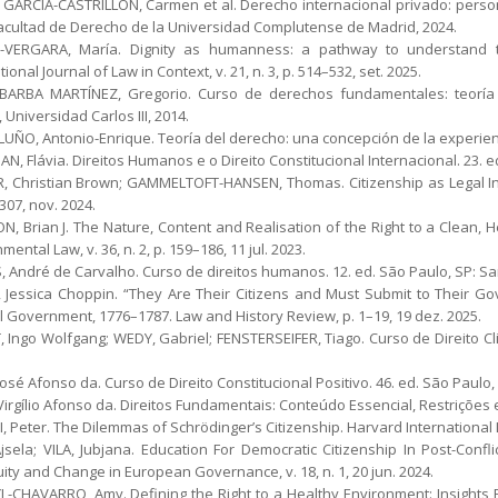
GARCÍA-CASTRILLÓN, Carmen et al. Derecho internacional privado: persona
Facultad de Derecho de la Universidad Complutense de Madrid, 2024.
VERGARA, María. Dignity as humanness: a pathway to understand the
tional Journal of Law in Context, v. 21, n. 3, p. 514–532, set. 2025.
BARBA MARTÍNEZ, Gregorio. Curso de derechos fundamentales: teoría gen
 Universidad Carlos III, 2014.
UÑO, Antonio-Enrique. Teoría del derecho: una concepción de la experienci
N, Flávia. Direitos Humanos e o Direito Constitucional Internacional. 23. e
, Christian Brown; GAMMELTOFT-HANSEN, Thomas. Citizenship as Legal Infra
07, nov. 2024.
N, Brian J. The Nature, Content and Realisation of the Right to a Clean, 
mental Law, v. 36, n. 2, p. 159–186, 11 jul. 2023.
 André de Carvalho. Curso de direitos humanos. 12. ed. São Paulo, SP: Sar
 Jessica Choppin. “They Are Their Citizens and Must Submit to Their Go
l Government, 1776–1787. Law and History Review, p. 1–19, 19 dez. 2025.
, Ingo Wolfgang; WEDY, Gabriel; FENSTERSEIFER, Tiago. Curso de Direito Cl
José Afonso da. Curso de Direito Constitucional Positivo. 46. ed. São Paulo,
Virgílio Afonso da. Direitos Fundamentais: Conteúdo Essencial, Restrições e
, Peter. The Dilemmas of Schrödinger’s Citizenship. Harvard International Law
Ajsela; VILA, Jubjana. Education For Democratic Citizenship In Post-Confl
ity and Change in European Governance, v. 18, n. 1, 20 jun. 2024.
L-CHAVARRO, Amy. Defining the Right to a Healthy Environment: Insights 