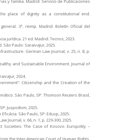
s y familia. Madrid: Servicio de Publicaciones
 place of dignity as a constitutional end.
eral. 3ª. reimp. Madrid: Boletín Oficial del
a jurídica. 21 ed. Madrid: Tecnos, 2023.
d. São Paulo: SaraivaJur, 2025.
structure. German Law Journal, v. 25, n. 8, p.
Healthy and Sustainable Environment. Journal of
aivaJur, 2024.
vernment”: Citizenship and the Creation of the
imático. São Paulo, SP: Thomson Reuters Brasil,
 SP: Juspodivm, 2025.
 Eficácia. São Paulo, SP: Edusp, 2025.
 Journal, v. 66, n. 1, p. 229-300, 2025.
ict Societies: The Case of Kosovo. Europolity –
From the Inter-American Court of Human Rights.