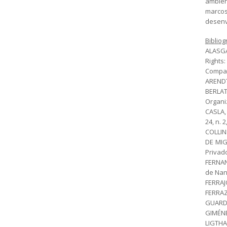
ambien
marcos
desenv
Bibliog
ALASGA
Rights
Compara
ARENDT
BERLAT
Organiz
CASLA,
24, n. 
COLLINS
DE MIG
Privado
FERNAN
de Nanc
FERRAJO
FERRAZ 
GUARDI
GIMÉNE
LIGTHA