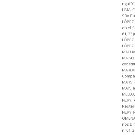
ngaf018
LIMA, 
São Pa
LÓPEZ 
en el S
61, 22 
LÓPEZ 
LÓPEZ 
MACHADO
MAISLE
constit
MARDIK
Compara
MARSHAL
MAY, Ja
MELLO, 
NERY, 
Reuters
NERY, R
OMENA 
nos Di
n. 01, 