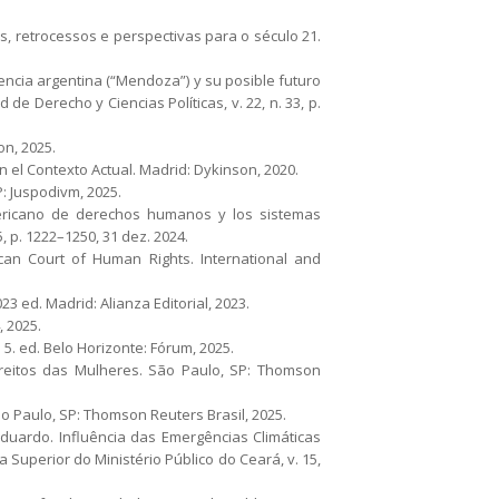
, retrocessos e perspectivas para o século 21.
encia argentina (“Mendoza”) y su posible futuro
e Derecho y Ciencias Políticas, v. 22, n. 33, p.
n, 2025.
l Contexto Actual. Madrid: Dykinson, 2020.
: Juspodivm, 2025.
mericano de derechos humanos y los sistemas
5, p. 1222–1250, 31 dez. 2024.
can Court of Human Rights. International and
3 ed. Madrid: Alianza Editorial, 2023.
, 2025.
5. ed. Belo Horizonte: Fórum, 2025.
reitos das Mulheres. São Paulo, SP: Thomson
ão Paulo, SP: Thomson Reuters Brasil, 2025.
ardo. Influência das Emergências Climáticas
Superior do Ministério Público do Ceará, v. 15,