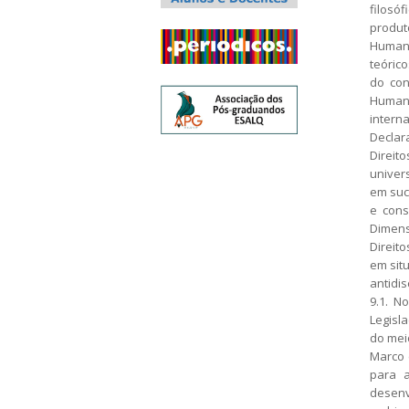
filosó
produto
Humano
teórico
do con
Human
intern
Declar
Direit
univer
em suc
e cons
Dimensõ
Direito
em situ
antidis
9.1. N
Legisla
do mei
Marco 
para a
desenv