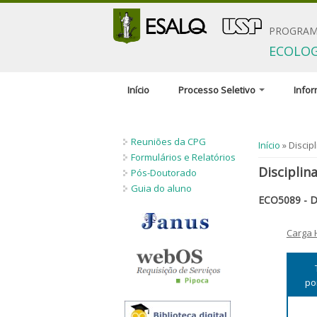
PROGRAM
ECOLOG
Início
Processo Seletivo
Info
Inscrição
Comiss
Reuniões da CPG
Documentação solicitada
Orient
Você está 
Início
» Discipl
pesqui
Formulários e Relatórios
Condições gerais
Disciplina
Pós-Doutorado
Discip
Critérios de seleção
Guia do aluno
ECO5089 - D
Normas
Políticas de Ações
regula
Afirmativas
Carga 
Orientadores disponíveis e
número de vagas
Candidatos estrangeiros
po
Bolsas