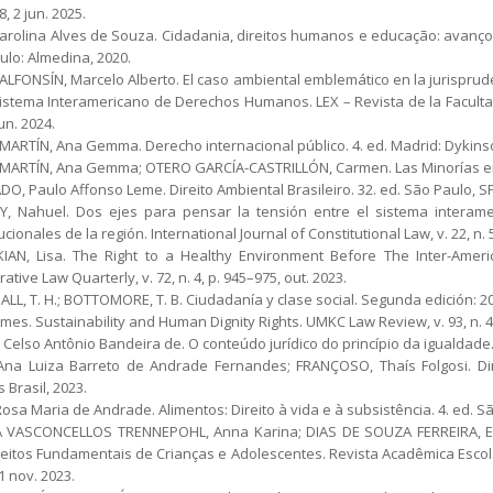
, 2 jun. 2025.
Carolina Alves de Souza. Cidadania, direitos humanos e educação: avanços
ulo: Almedina, 2020.
ALFONSÍN, Marcelo Alberto. El caso ambiental emblemático en la jurisprud
istema Interamericano de Derechos Humanos. LEX – Revista de la Facultad d
jun. 2024.
MARTÍN, Ana Gemma. Derecho internacional público. 4. ed. Madrid: Dykinso
MARTÍN, Ana Gemma; OTERO GARCÍA-CASTRILLÓN, Carmen. Las Minorías en e
, Paulo Affonso Leme. Direito Ambiental Brasileiro. 32. ed. São Paulo, SP
Y, Nahuel. Dos ejes para pensar la tensión entre el sistema intera
ucionales de la región. International Journal of Constitutional Law, v. 22, n. 
IAN, Lisa. The Right to a Healthy Environment Before The Inter-Ameri
tive Law Quarterly, v. 72, n. 4, p. 945–975, out. 2023.
L, T. H.; BOTTOMORE, T. B. Ciudadanía y clase social. Segunda edición: 202
mes. Sustainability and Human Dignity Rights. UMKC Law Review, v. 93, n. 4
Celso Antônio Bandeira de. O conteúdo jurídico do princípio da igualdade. 
Ana Luiza Barreto de Andrade Fernandes; FRANÇOSO, Thaís Folgosi. Di
 Brasil, 2023.
osa Maria de Andrade. Alimentos: Direito à vida e à subsistência. 4. ed. S
VASCONCELLOS TRENNEPOHL, Anna Karina; DIAS DE SOUZA FERREIRA, Edu
reitos Fundamentais de Crianças e Adolescentes. Revista Acadêmica Escola 
21 nov. 2023.