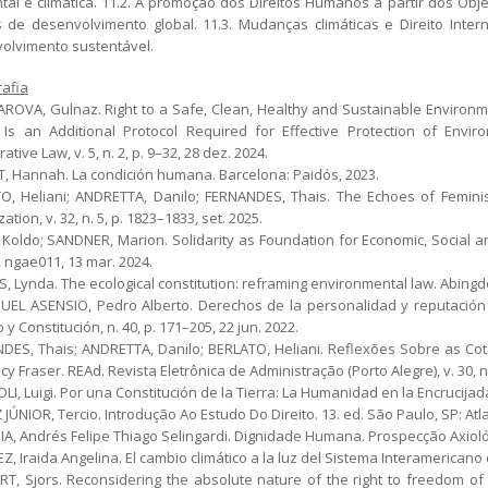
tal e climática. 11.2. A promoção dos Direitos Humanos a partir dos Ob
 de desenvolvimento global. 11.3. Mudanças climáticas e Direito Intern
olvimento sustentável.
rafia
ROVA, Gulnaz. Right to a Safe, Clean, Healthy and Sustainable Enviro
: Is an Additional Protocol Required for Effective Protection of Envi
tive Law, v. 5, n. 2, p. 9–32, 28 dez. 2024.
, Hannah. La condición humana. Barcelona: Paidós, 2023.
O, Heliani; ANDRETTA, Danilo; FERNANDES, Thais. The Echoes of Femini
ation, v. 32, n. 5, p. 1823–1833, set. 2025.
 Koldo; SANDNER, Marion. Solidarity as Foundation for Economic, Social a
2, ngae011, 13 mar. 2024.
, Lynda. The ecological constitution: reframing environmental law. Abingd
UEL ASENSIO, Pedro Alberto. Derechos de la personalidad y reputación 
 y Constitución, n. 40, p. 171–205, 22 jun. 2022.
DES, Thais; ANDRETTA, Danilo; BERLATO, Heliani. Reflexões Sobre as Cot
y Fraser. REAd. Revista Eletrônica de Administração (Porto Alegre), v. 30, n.
LI, Luigi. Por una Constitución de la Tierra: La Humanidad en la Encrucijada
JÚNIOR, Tercio. Introdução Ao Estudo Do Direito. 13. ed. São Paulo, SP: Atla
A, Andrés Felipe Thiago Selingardi. Dignidade Humana. Prospecção Axiológ
Z, Iraida Angelina. El cambio climático a la luz del Sistema Interamerica
RT, Sjors. Reconsidering the absolute nature of the right to freedom of 