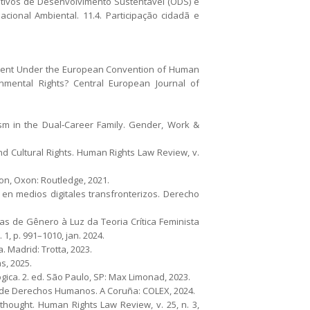
jetivos de Desenvolvimento Sustentável (ODS) e
acional Ambiental. 11.4. Participação cidadã e
nment Under the European Convention of Human
ronmental Rights? Central European Journal of
sm in the Dual‐Career Family. Gender, Work &
nd Cultural Rights. Human Rights Law Review, v.
on, Oxon: Routledge, 2021.
en medios digitales transfronterizos. Derecho
as de Gênero à Luz da Teoria Crítica Feminista
 1, p. 991–1010, jan. 2024.
. Madrid: Trotta, 2023.
s, 2025.
ica. 2. ed. São Paulo, SP: Max Limonad, 2023.
no de Derechos Humanos. A Coruña: COLEX, 2024.
thought. Human Rights Law Review, v. 25, n. 3,