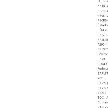
OTERO 
de la 
PARDO-
Interna
PECES-
Estado,
PÉREZ L
PIOVESA
PRENER
1290–13
PRESTO
Environ
RAMOS,
RONEY,
Federa
SARLET
2023.
SILVA, 
SILVA, 
SZIGETI
TOCI, 
Continu
VAN ZY