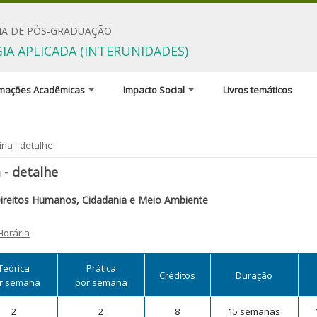
A DE PÓS-GRADUAÇÃO
IA APLICADA (INTERUNIDADES)
rmações Acadêmicas
Impacto Social
Livros temáticos
ão Coordenadora
Prêmios
adores e linhas de
Prêmio Tese Destaque USP
aqui
ina - detalhe
sa
Prêmio Mães Pesquisadoras
 - detalhe
linas do programa
da USP 2025
ireitos Humanos, Cidadania e Meio Ambiente
, regimentos e
mentos
Horária
Teórica
Prática
Créditos
Duração
r semana
por semana
2
2
8
15 semanas