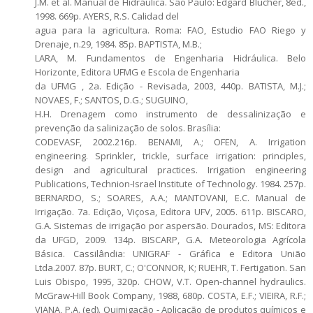
J.M. et al. Manual de Hidráulica. Sâo Paulo: Edgard Blucher, 8ed.,
1998. 669p. AYERS, R.S. Calidad del
agua para la agricultura. Roma: FAO, Estudio FAO Riego y
Drenaje, n.29, 1984. 85p. BAPTISTA, M.B.;
LARA, M. Fundamentos de Engenharia Hidráulica. Belo
Horizonte, Editora UFMG e Escola de Engenharia
da UFMG , 2a. Edição - Revisada, 2003, 440p. BATISTA, M.J.;
NOVAES, F.; SANTOS, D.G.; SUGUINO,
H.H. Drenagem como instrumento de dessalinização e
prevenção da salinização de solos. Brasília:
CODEVASF, 2002.216p. BENAMI, A.; OFEN, A. Irrigation
engineering. Sprinkler, trickle, surface irrigation: principles,
design and agricultural practices. Irrigation engineering
Publications, Technion-Israel Institute of Technology. 1984. 257p.
BERNARDO, S.; SOARES, A.A.; MANTOVANI, E.C. Manual de
Irrigação. 7a. Edição, Viçosa, Editora UFV, 2005. 611p. BISCARO,
G.A. Sistemas de irrigação por aspersão. Dourados, MS: Editora
da UFGD, 2009. 134p. BISCARP, G.A. Meteorologia Agrícola
Básica. Cassilândia: UNIGRAF - Gráfica e Editora União
Ltda.2007. 87p. BURT, C.; O'CONNOR, K; RUEHR, T. Fertigation. San
Luis Obispo, 1995, 320p. CHOW, V.T. Open-channel hydraulics.
McGraw-Hill Book Company, 1988, 680p. COSTA, E.F.; VIEIRA, R.F.;
VIANA, P.A. (ed). Quimigação - Aplicação de produtos químicos e