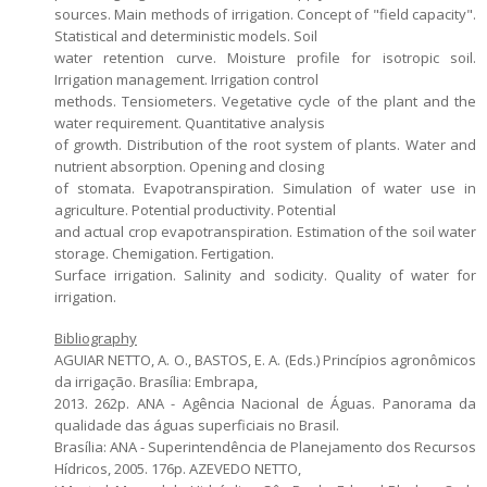
sources. Main methods of irrigation. Concept of "field capacity".
Statistical and deterministic models. Soil
water retention curve. Moisture profile for isotropic soil.
Irrigation management. Irrigation control
methods. Tensiometers. Vegetative cycle of the plant and the
water requirement. Quantitative analysis
of growth. Distribution of the root system of plants. Water and
nutrient absorption. Opening and closing
of stomata. Evapotranspiration. Simulation of water use in
agriculture. Potential productivity. Potential
and actual crop evapotranspiration. Estimation of the soil water
storage. Chemigation. Fertigation.
Surface irrigation. Salinity and sodicity. Quality of water for
irrigation.
Bibliography
AGUIAR NETTO, A. O., BASTOS, E. A. (Eds.) Princípios agronômicos
da irrigação. Brasília: Embrapa,
2013. 262p. ANA - Agência Nacional de Águas. Panorama da
qualidade das águas superficiais no Brasil.
Brasília: ANA - Superintendência de Planejamento dos Recursos
Hídricos, 2005. 176p. AZEVEDO NETTO,