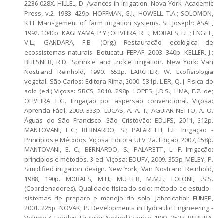
2236-028X. HILLEL, D. Avances in irrigation. Nova York: Academic
Press, v.2, 1983. 429p. HOFFMAN, G.J.; HOWELL, T.A.; SOLOMON,
K.H. Management of farm irrigation systems. St. Joseph: ASAE,
1992. 1040p. KAGEYAMA, P.Y.; OLIVEIRA, R.E.; MORAES, L.F.; ENGEL,
V.L.; GANDARA, F.B. (Org.) Restauração ecológica de
ecossistemas naturais. Botucatu: FEPAF, 2003. 340p. KELLER, J.;
BLIESNER, R.D. Sprinkle and trickle irrigation. New York: Van
Nostrand Reinhold, 1990. 652p. LARCHER, W. Ecofisiologia
vegetal. São Carlos: Editora Rima, 2000. 531p. LIER, Q. J. Física do
solo (ed.) Viçosa: SBCS, 2010. 298p. LOPES, J.D.S.; LIMA, F.Z. de;
OLIVEIRA, F.G. Irrigação por aspersão convencional. Viçosa:
Aprenda Fácil, 2009. 333p. LUCAS, A. A. T.; AGUIAR NETTO, A. O.
Águas do São Francisco. São Cristóvão: EDUFS, 2011, 312p.
MANTOVANI, E.C.; BERNARDO, S.; PALARETTI, L.F. Irrigação -
Princípios e Métodos. Viçosa: Editora UFV, 2a. Edição, 2007, 358p.
MANTOVANI, E. C.; BERNARDO, S.; PALARETTI, L. F. Irrigação:
princípios e métodos. 3 ed. Viçosa: EDUFV, 2009. 355p. MELBY, P.
Simplified irrigation design. New York, Van Nostrand Reinhold,
1988, 190p. MORAES, M.H.; MULLER, M.M.L.; FOLONI, J.S.S.
(Coordenadores). Qualidade física do solo: método de estudo -
sistemas de preparo e manejo do solo. Jaboticabal: FUNEP,
2001. 225p. NOVAK, P. Developments in Hydraulic Engineering -
Volume 4. London, Elsevier Applied Science, 1983, 352p. PEREIRA,