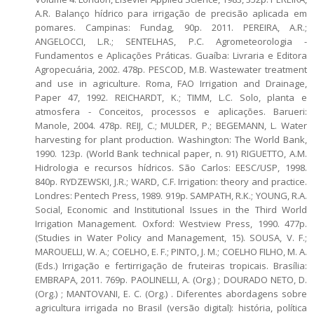
A.R. Balanço hídrico para irrigação de precisão aplicada em
pomares. Campinas: Fundag, 90p. 2011. PEREIRA, A.R.;
ANGELOCCI, L.R.; SENTELHAS, P.C. Agrometeorologia -
Fundamentos e Aplicações Práticas. Guaíba: Livraria e Editora
Agropecuária, 2002. 478p. PESCOD, M.B. Wastewater treatment
and use in agriculture. Roma, FAO Irrigation and Drainage,
Paper 47, 1992. REICHARDT, K.; TIMM, L.C. Solo, planta e
atmosfera - Conceitos, processos e aplicações. Barueri:
Manole, 2004. 478p. REIJ, C.; MULDER, P.; BEGEMANN, L. Water
harvesting for plant production. Washington: The World Bank,
1990. 123p. (World Bank technical paper, n. 91) RIGUETTO, A.M.
Hidrologia e recursos hídricos. São Carlos: EESC/USP, 1998.
840p. RYDZEWSKI, J.R.; WARD, C.F. Irrigation: theory and practice.
Londres: Pentech Press, 1989. 919p. SAMPATH, R.K.; YOUNG, R.A.
Social, Economic and Institutional Issues in the Third World
Irrigation Management. Oxford: Westview Press, 1990. 477p.
(Studies in Water Policy and Management, 15). SOUSA, V. F.;
MAROUELLI, W. A.; COELHO, E. F.; PINTO, J. M.; COELHO FILHO, M. A.
(Eds.) Irrigação e fertirrigação de fruteiras tropicais. Brasília:
EMBRAPA, 2011. 769p. PAOLINELLI, A. (Org.) ; DOURADO NETO, D.
(Org.) ; MANTOVANI, E. C. (Org.) . Diferentes abordagens sobre
agricultura irrigada no Brasil (versão digital): história, política