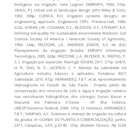
biológicos via irrigação. Sete Lagoas: EMBRAPA, 1994, 315p.
CRAUL, P.J. Urban soli in landscape design. John Wiley & Sons,
1992. 396p. CUENCA, R.H. Irrigation systems designs: an
engineering approach. Englewood Cliffs: Prentice-Hall, 1989.
522p. DORAN, J.W.; COLEMAN, D.C.; BEZDICEK, D.F.; STEWART, B.A.
Defining soil quality for sustainable environment. Madison: Soil
Science Society of America / American Society of Agronomy,
1994. 244p. FRIZZONE, J.A.; ANDRADE JÚNIOR, A.S. de (Ed.)
Planejamento da irrigação. Brasília: EMRAPA Informação
Tecnológica, 2005. 626p. FRIZZONE, J. A.; REZENDE, R.; FREITAS, P.
S. L. Irrigação por aspersão. Maringá: EDUEM, 2011. 271p. GHEYI,
H. R.; DIAS, N. S.; LACERDA, C. F. Manejo da salinidade na
Agricultura: estudos básicos e aplicados. Fortaleza: INCT
Salinidade, 2010. 472p. HERNANDEZ, F.B.T. et al. Aproveitamento
Hidroagricola no Estado de São Paulo - Projeto piloto de
conservação dos recursos de solo e água e irrigação coletiva
nas microbacias hidrográficas dos córregos Sucuri, Bacuri e
Macumã em Palmeira d´Oeste - SP. Ilha Solteira:
UNESP/Governo Federal, 2000. 191p. (3 volumes). HERNANDEZ,
F.B.T.; SAMPAIO, A.C. Sistemas e manejo de irrigação na cultura
da goiaba. In: GOIABA: DO PLANTIO À COMERCIALIZAÇÃO, junho,
2011, Campinas, CATI, p.67-85. 125p. (Boletim Técnico 78). ISSN