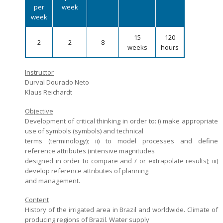
per
week
Admission decisions
week
15
120
2
2
8
weeks
hours
Instructor
Durval Dourado Neto
Klaus Reichardt
Objective
Development of critical thinking in order to: i) make appropriate
use of symbols (symbols) and technical
terms (terminology); ii) to model processes and define
reference attributes (intensive magnitudes
designed in order to compare and / or extrapolate results); iii)
develop reference attributes of planning
and management.
Content
History of the irrigated area in Brazil and worldwide. Climate of
producing regions of Brazil. Water supply