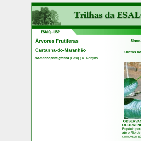
Árvores Frutíferas
Sinon
Castanha-do-Maranhão
Outros n
Bombacopsis glabra
(Pasq.) A. Robyns
OBSERVA
OCORRÊN
Espécie per
até o Rio de
complexo atl