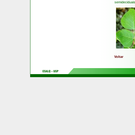
semideciduais
Voltar