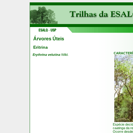
Árvores Úteis
Eritrina
CARACTERÍ
Erythrina velutina
Willd.
Espécie decíd
caatinga da re
Ocorre desde 