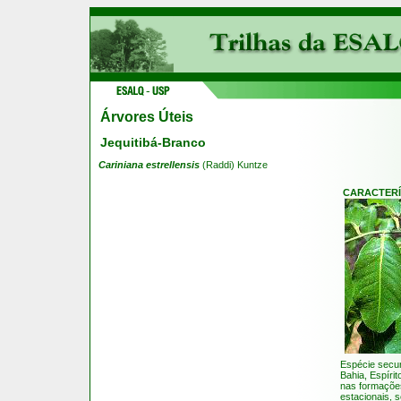
Árvores Úteis
Jequitibá-Branco
Cariniana estrellensis
(Raddi) Kuntze
CARACTERÍ
Espécie secun
Bahia, Espíri
nas formações
estacionais, 