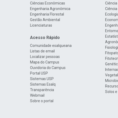
Ciências Econômicas
Ciência
Engenharia Agronômica
Ciência
Engenharia Florestal
Ecologi
Gestão Ambiental
Econom
Licenciaturas
Engenha
Entomo
Estatís
Acesso Rápido
Agronô
Comunidade esalqueana
Fisiolo
Listas de email
Fitopat
Localizar pessoas
Fitotec
Mapa do Campus
Genétic
Ouvidoria do Campus
Interna
Portal USP
Vegetal
Sistemas USP
Microbi
Sistemas Esalq
Recurso
Transparência
Solos e
Webmail
Sobre o portal