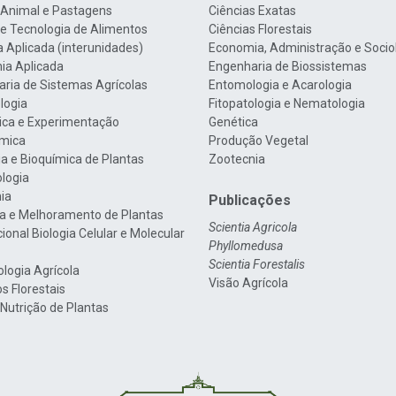
 Animal e Pastagens
Ciências Exatas
 e Tecnologia de Alimentos
Ciências Florestais
a Aplicada (interunidades)
Economia, Administração e Socio
ia Aplicada
Engenharia de Biossistemas
ria de Sistemas Agrícolas
Entomologia e Acarologia
logia
Fitopatologia e Nematologia
tica e Experimentação
Genética
mica
Produção Vegetal
gia e Bioquímica de Plantas
Zootecnia
ologia
nia
Publicações
a e Melhoramento de Plantas
Scientia Agricola
cional Biologia Celular e Molecular
Phyllomedusa
Scientia Forestalis
ologia Agrícola
Visão Agrícola
s Florestais
 Nutrição de Plantas