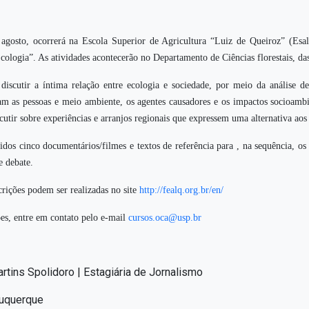
agosto, ocorrerá na Escola Superior de Agricultura “Luiz de Queiroz” (Esa
ologia”. As atividades acontecerão no Departamento de Ciências florestais, da
discutir a íntima relação entre ecologia e sociedade, por meio da análise d
am as pessoas e meio ambiente, os agentes causadores e os impactos socioambi
cutir sobre experiências e arranjos regionais que expressem uma alternativa aos 
bidos cinco documentários/filmes e textos de referência para , na sequência, o
e debate.
scrições podem ser realizadas no site
http://fealq.org.br/en/
es, entre em contato pelo e-mail
cursos.oca@usp.br
artins Spolidoro | Estagiária de Jornalismo
buquerque