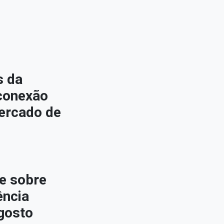
s da
conexão
ercado de
e sobre
ência
gosto