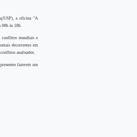
lq/USP), a oficina “A
s 08h às 18h.
e conflitos mundiais e
entais decorrentes em
conflitos analisados.
s presentes fazerem um