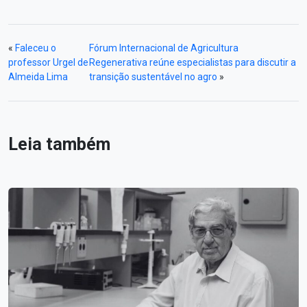
«
Faleceu o
Fórum Internacional de Agricultura
professor Urgel de
Regenerativa reúne especialistas para discutir a
Almeida Lima
transição sustentável no agro
»
Leia também