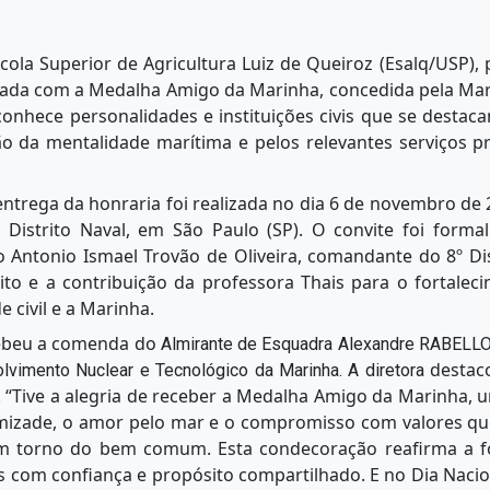
cola Superior de Agricultura Luiz de Queiroz (Esalq/USP),
aciada com a Medalha Amigo da Marinha, concedida pela Mari
hece personalidades e instituições civis que se destac
o da mentalidade marítima e pelos relevantes serviços p
entrega da honraria foi realizada no dia 6 de novembro de 
istrito Naval, em São Paulo (SP). O convite foi formal
 Antonio Ismael Trovão de Oliveira, comandante do 8º Dis
to e a contribuição da professora Thais para o fortalec
e civil e a Marinha.
cebeu a comenda do
Almirante de Esquadra Alexandre RABELLO d
destac
lvimento Nuclear e Tecnológico da Marinha. A diretora
“Tive a alegria de receber a Medalha Amigo da Marinha
amizade, o amor pelo mar e o compromisso com valores q
 em torno do bem comum. Esta condecoração reafirma a f
 com confiança e propósito compartilhado. E no Dia Naci