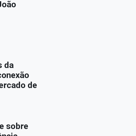
João
s da
conexão
ercado de
e sobre