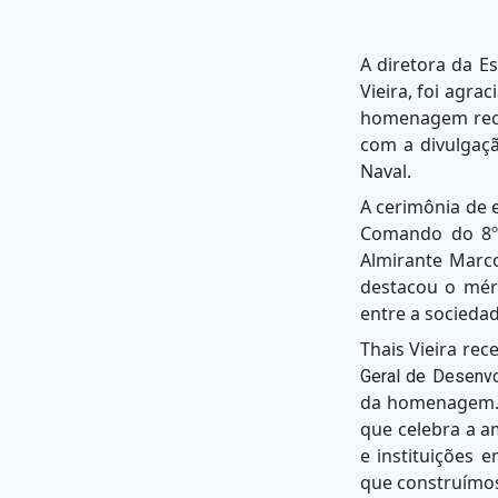
A diretora da Es
Vieira, foi agr
homenagem recon
com a divulgaçã
Naval.
A cerimônia de 
Comando do 8º D
Almirante Marco
destacou o méri
entre a sociedad
Thais Vieira re
Geral de Desenvo
da homenagem. 
que celebra a 
e instituições
que construímos