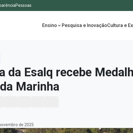
parência
Pessoas
Ensino
Pesquisa e Inovação
Cultura e E
ra da Esalq recebe Medal
da Marinha
 novembro de 2025