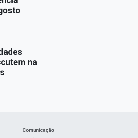
ência
gosto
idades
iscutem na
os
Comunicação