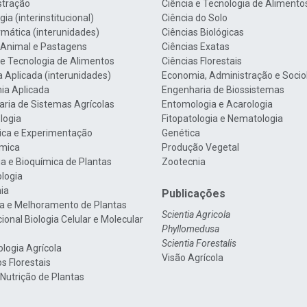
stração
Ciência e Tecnologia de Alimento
ia (interinstitucional)
Ciência do Solo
rmática (interunidades)
Ciências Biológicas
 Animal e Pastagens
Ciências Exatas
 e Tecnologia de Alimentos
Ciências Florestais
a Aplicada (interunidades)
Economia, Administração e Socio
ia Aplicada
Engenharia de Biossistemas
ria de Sistemas Agrícolas
Entomologia e Acarologia
logia
Fitopatologia e Nematologia
tica e Experimentação
Genética
mica
Produção Vegetal
gia e Bioquímica de Plantas
Zootecnia
ologia
nia
Publicações
a e Melhoramento de Plantas
Scientia Agricola
cional Biologia Celular e Molecular
Phyllomedusa
Scientia Forestalis
ologia Agrícola
Visão Agrícola
s Florestais
 Nutrição de Plantas