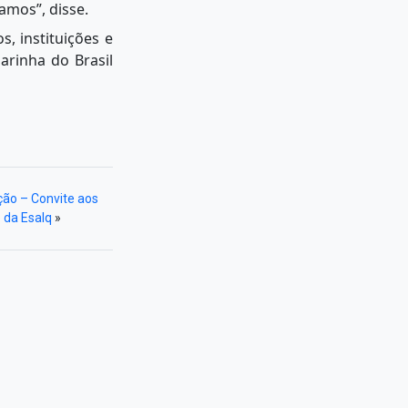
amos”, disse.
, instituições e
arinha do Brasil
ção – Convite aos
 da Esalq
»