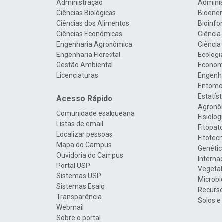
Administração
Admini
Ciências Biológicas
Bioenerg
Ciências dos Alimentos
Bioinfo
Ciências Econômicas
Ciência
Engenharia Agronômica
Ciência
Engenharia Florestal
Ecologi
Gestão Ambiental
Econom
Licenciaturas
Engenha
Entomo
Estatís
Acesso Rápido
Agronô
Comunidade esalqueana
Fisiolo
Listas de email
Fitopat
Localizar pessoas
Fitotec
Mapa do Campus
Genétic
Ouvidoria do Campus
Interna
Portal USP
Vegetal
Sistemas USP
Microbi
Sistemas Esalq
Recurso
Transparência
Solos e
Webmail
Sobre o portal