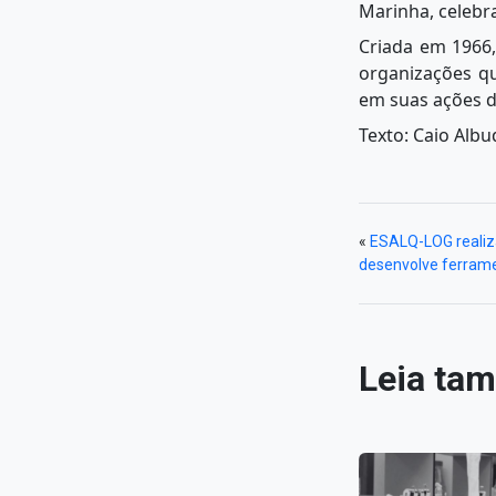
Marinha, celebr
Criada em 1966,
organizações qu
em suas ações 
Texto: Caio Alb
«
ESALQ-LOG realiza 
desenvolve ferrame
Leia ta