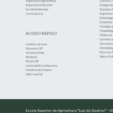
Engenharia Agronômica
Ciência e 
Engenharia Florestal
Ecologia A
Gestão Ambiental
Economia A
Licenciaturas
Engenharia
Entomolog
Estatístic
Fisiologia 
Fitopatolog
ACESSO RÁPIDO
Fitotecnia
Genética 
Internacio
Localizar pessoas
Microbiolog
Sistemas USP
Recursos F
Sistemas Esalq
Solos e Nu
Webmail
Portal USP
Comunidade esalqueana
Ouvidoria do Campus
Sobre o portal
Escola Superior de Agricultura "Luiz de Queiroz" - U