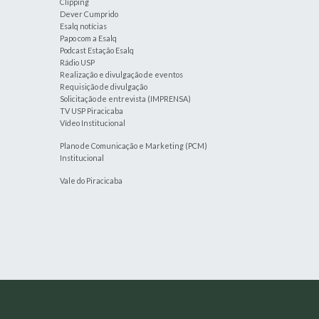
Clipping
Dever Cumprido
Esalq notícias
Papo com a Esalq
Podcast Estação Esalq
Rádio USP
Realização e divulgação de eventos
Requisição de divulgação
Solicitação de entrevista (IMPRENSA)
TV USP Piracicaba
Vídeo Institucional
Plano de Comunicação e Marketing (PCM)
Institucional
Vale do Piracicaba