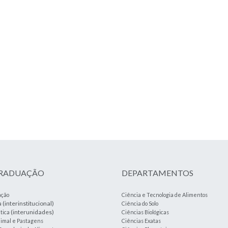
GRADUAÇÃO
DEPARTAMENTOS
ação
Ciência e Tecnologia de Alimentos
(interinstitucional)
a
Ciência do Solo
(interunidades)
tica
Ciências Biológicas
imal e Pastagens
Ciências Exatas