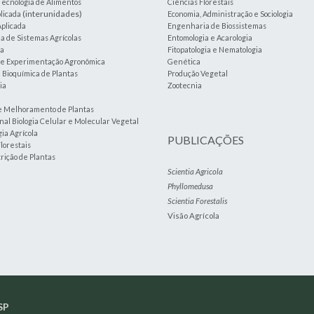
Tecnologia de Alimentos
Ciências Florestais
(interunidades)
plicada
Economia, Administração e Sociologia
plicada
Engenharia de Biossistemas
 de Sistemas Agrícolas
Entomologia e Acarologia
ia
Fitopatologia e Nematologia
a e Experimentação Agronômica
Genética
e Bioquímica de Plantas
Produção Vegetal
ia
Zootecnia
e Melhoramento de Plantas
nal Biologia Celular e Molecular Vegetal
ia Agrícola
PUBLICAÇÕES
lorestais
trição de Plantas
Scientia Agricola
Phyllomedusa
Scientia Forestalis
Visão Agrícola
SP