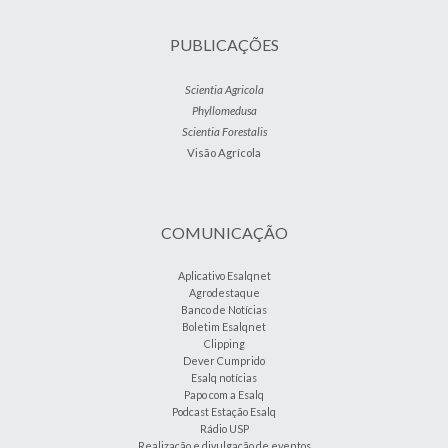
PUBLICAÇÕES
Scientia Agricola
Phyllomedusa
Scientia Forestalis
Visão Agrícola
COMUNICAÇÃO
Aplicativo Esalqnet
Agrodestaque
Banco de Notícias
Boletim Esalqnet
Clipping
Dever Cumprido
Esalq notícias
Papo com a Esalq
Podcast Estação Esalq
Rádio USP
Realização e divulgação de eventos