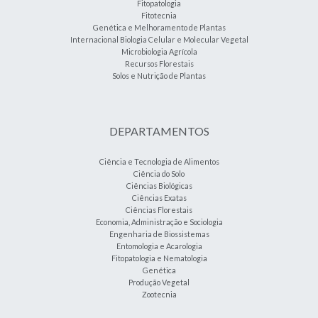
Fitopatologia
Fitotecnia
Genética e Melhoramento de Plantas
Internacional Biologia Celular e Molecular Vegetal
Microbiologia Agrícola
Recursos Florestais
Solos e Nutrição de Plantas
DEPARTAMENTOS
Ciência e Tecnologia de Alimentos
Ciência do Solo
Ciências Biológicas
Ciências Exatas
Ciências Florestais
Economia, Administração e Sociologia
Engenharia de Biossistemas
Entomologia e Acarologia
Fitopatologia e Nematologia
Genética
Produção Vegetal
Zootecnia