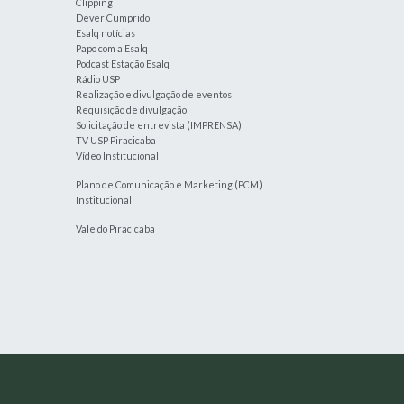
Clipping
Dever Cumprido
Esalq notícias
Papo com a Esalq
Podcast Estação Esalq
Rádio USP
Realização e divulgação de eventos
Requisição de divulgação
Solicitação de entrevista (IMPRENSA)
TV USP Piracicaba
Vídeo Institucional
Plano de Comunicação e Marketing (PCM)
Institucional
Vale do Piracicaba