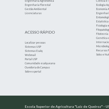
Engenharia Agronômica
Ciência e 
Engenharia Florestal
Ecologia A
Gestão Ambiental
Economia A
Licenciaturas
Engenharia
Entomolog
Estatístic
Fisiologia 
Fitopatolog
ACESSO RÁPIDO
Fitotecnia
Genética 
Internacio
Localizar pessoas
Microbiolog
Sistemas USP
Recursos F
Sistemas Esalq
Solos e Nu
Webmail
Portal USP
Comunidade esalqueana
Ouvidoria do Campus
Sobre o portal
Escola Superior de Agricultura "Luiz de Queiroz" - U