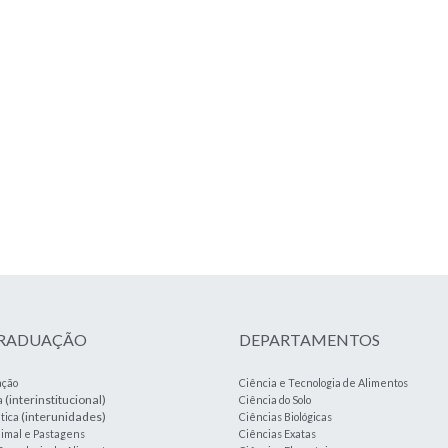
GRADUAÇÃO
DEPARTAMENTOS
ação
Ciência e Tecnologia de Alimentos
(interinstitucional)
a
Ciência do Solo
(interunidades)
tica
Ciências Biológicas
imal e Pastagens
Ciências Exatas