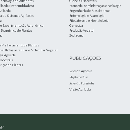
Tecnologia de Alimentos
Ciências Florestais
(interunidades)
plicada
Economia, Administração e Sociologia
plicada
Engenharia de Biossistemas
 de Sistemas Agrícolas
Entomologia e Acarologia
ia
Fitopatologia e Nematologia
a e Experimentação Agronômica
Genética
e Bioquímica de Plantas
Produção Vegetal
ia
Zootecnia
e Melhoramento de Plantas
nal Biologia Celular e Molecular Vegetal
ia Agrícola
PUBLICAÇÕES
lorestais
trição de Plantas
Scientia Agricola
Phyllomedusa
Scientia Forestalis
Visão Agrícola
SP