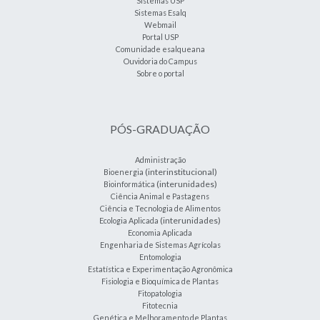
Sistemas USP
Sistemas Esalq
Webmail
Portal USP
Comunidade esalqueana
Ouvidoria do Campus
Sobre o portal
PÓS-GRADUAÇÃO
Administração
(interinstitucional)
Bioenergia
(interunidades)
Bioinformática
Ciência Animal e Pastagens
Ciência e Tecnologia de Alimentos
(interunidades)
Ecologia Aplicada
Economia Aplicada
Engenharia de Sistemas Agrícolas
Entomologia
Estatística e Experimentação Agronômica
Fisiologia e Bioquímica de Plantas
Fitopatologia
Fitotecnia
Genética e Melhoramento de Plantas