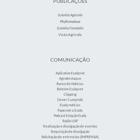
PUBLICAÇÕES
Scientia Agricola
Phyllomedusa
Scientia Forestalis
Visão Agrícola
COMUNICAÇÃO
Aplicativo Esalqnet
Agrodestaque
Banco de Notícias
Boletim Esalqnet
Clipping
Dever Cumprido
Esalq notícias
Papo com a Esalq
Podcast Estação Esalq
Rádio USP
Realização e divulgação de eventos
Requisição de divulgação
Solicitação de entrevista (IMPRENSA)