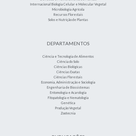
Internacional Biologia Celular e Molecular Vegetal
Microbiologia Agrícola
Recursos Florestais
Solos e Nutrição de Plantas
DEPARTAMENTOS
Ciência e Tecnologia de Alimentos
Ciência do Solo
Ciências Biológicas
Ciências Exatas
Ciências Florestais
Economia, Administração e Sociologia
Engenharia de Biossistemas
Entomologia e Acarologia
Fitopatologia e Nematologia
Genética
Produção Vegetal
Zootecnia