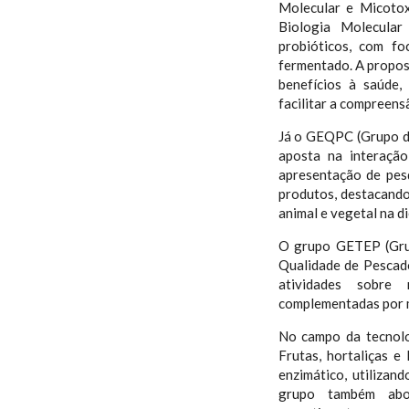
Molecular e Micoto
Biologia Molecular
probióticos, com fo
fermentado. A propost
benefícios à saúde,
facilitar a compreens
Já o GEQPC (Grupo d
aposta na interaçã
apresentação de pes
produtos, destacando
animal e vegetal na di
O grupo GETEP (Gru
Qualidade de Pescad
atividades sobre 
complementadas por ma
No campo da tecnolo
Frutas, hortaliças 
enzimático, utilizan
grupo também abo