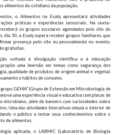
os alimentos do cotidiano da população.
entos, o Alimentos na Esalq apresentará atividades
rações práticas e experiências sensoriais. Na sexta-
ra receberá os grupos escolares agendados pelo site do
 dia 30, a Esalq espera receber grupos familiares, que
irmar presença pelo site ou pessoalmente no evento.
ão gratuitas.
o voltada à divulgação científica e à educação
to propõe uma imersão em temas como segurança dos
gia, qualidade de produtos de origem animal e vegetal,
ssamento e hábitos de consumo.
o grupo GEMA² (Grupo de Extensão em Microbiologia de
omove uma experiência visual e educativa com placas de
vo microbiano, além de banners com curiosidades sobre
os. Uma das atividades interativas simula o interior de
idando o público a testar seus conhecimentos sobre o
o de alimentos.
logia aplicada, o LABMIC (Laboratório de Biologia