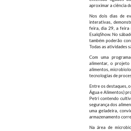
aproximar a ciência d
Nos dois dias de ev
interativas, demonst
feira, dia 29, a fei
EsalqShow. No sábado,
também poderão conf
Todas as atividades s
Com uma programaçã
alimentar, o proje
alimentos, microbiolo
tecnologias de proce
Entre os destaques, 
Água e Alimentos) pr
Petri contendo culti
segurança dos aliment
uma geladeira, conv
armazenamento corret
Na área de microbio