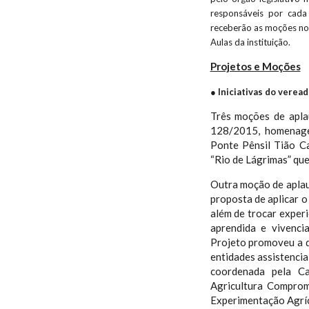
responsáveis por cad
receberão as moções no
Aulas da instituição.
Projetos e Moções
●
Iniciativas do verea
Três moções de apla
128/2015, homenage
Ponte Pênsil Tião C
“Rio de Lágrimas” que
Outra moção de aplau
proposta de aplicar o
além de trocar experi
aprendida e vivenc
Projeto promoveu a d
entidades assistencia
coordenada pela Ca
Agricultura Comprom
Experimentação Agríc