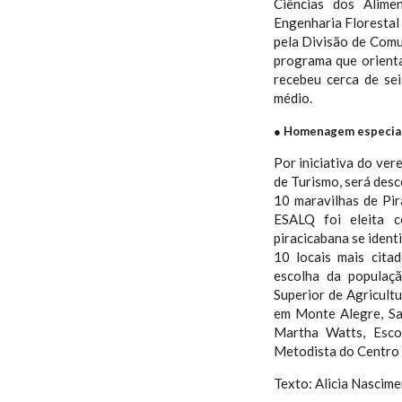
Ciências dos Alime
Engenharia Florestal
pela Divisão de Comun
programa que orienta
recebeu cerca de sei
médio.
●
Homenagem especia
Por iniciativa do ve
de Turismo, será des
10 maravilhas de Pi
ESALQ foi eleita 
piracicabana se ident
10 locais mais cita
escolha da populaçã
Superior de Agricult
em Monte Alegre, Sa
Martha Watts, Esco
Metodista do Centro 
Texto: Alicia Nascim