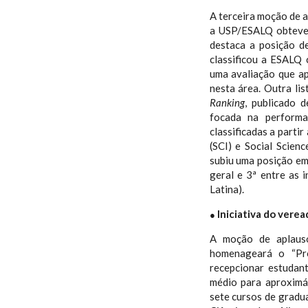
A terceira moção de a
a USP/ESALQ obteve 
destaca a posição d
classificou a ESALQ
uma avaliação que ap
nesta área. Outra li
Ranking
, publicado 
focada na performan
classificadas a parti
(SCI) e Social Scien
subiu uma posição em
geral e 3ª entre as 
Latina).
Iniciativa do vere
●
A moção de aplauso
homenageará o “Pr
recepcionar estudan
médio para aproximá
sete cursos de gradua