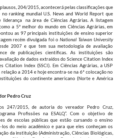
plausos, 204/2015, acontecerá pelas classificações que
no ranking mundial U.S. News and World Report que
e liderança na área de Ciências Agrárias. A listagem
 como a 5ª melhor do mundo em Ciências Agrárias, em
ontou as 97 principais instituições de ensino superior
stagem recém divulgada foi o
National Taiwan University
desde 2007 e que tem sua metodologia de avaliação
ce de publicações científicas. As instituições são
r avaliação de dados extraídos do Science Citation Index
ces Citation Index (SSCI). Em Ciências Agrárias, a USP
 relação a 2014 e hoje encontra-se na 6ª colocação no
instituições do continente americano (Norte e América
ador Pedro Cruz
s 247/2015, de autoria do vereador Pedro Cruz,
ograma Profissões na ESALQ”. Com o objetivo de
tes de escolas públicas que estão cursando o ensino
-los do meio acadêmico e para que eles conheçam os
ção da instituição (Administração, Ciências Biológicas,