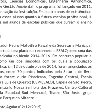
ntos, Ciências Econômicas, Engenharia Agronômica,
 e Gestão Ambiental), o programa foi lançado em 2011,
icação da instituição. Em quatro anos de existência, o
 esses alunos quanto à futura escolha profissional, já
s mil alunos de escolas públicas que cursam o ensino
l
reador Pedro Motoitiro Kawai e da Secretaria Municipal
cerrada uma placa que reconhece a ESALQ como uma das
racicaba no biênio 2014-2016. Em concurso popular, a
como um dos símbolos com os quais a população
ifica. Em 12 de outubro de de 2014, foram anunciados os
dos, entre 70 pontos indicados pela Setur e de livre
o foram: o rio Piracicaba, Engenho Central, Escola
ura Luiz de Queiroz (USP/ESALQ), Capela de São Pedro,
ntuário Nossa Senhora dos Prazeres, Centro Cultural
la Estadual Sud Mennucci, Teatro São José, Igreja
e Parque do Mirante.
ento Aguiar (02/12/2015)