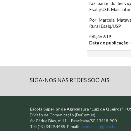
faz parte do Serviç
Esalq/USP. Mais info
Por Marcela Matave
Rural Esalq/USP
Edição 619
Data de publicação:
SIGA-NOS NAS REDES SOCIAIS
Escola Superior de Agricultura "Luiz de Queiroz" - U
Divisão de Comunicação (DvComun)
Av. Pádua Dias, nº 11 – Piracicaba/SP 13418-900
Tel: (19) 3429.4485 E-mail:
acom.esalq@usp.br