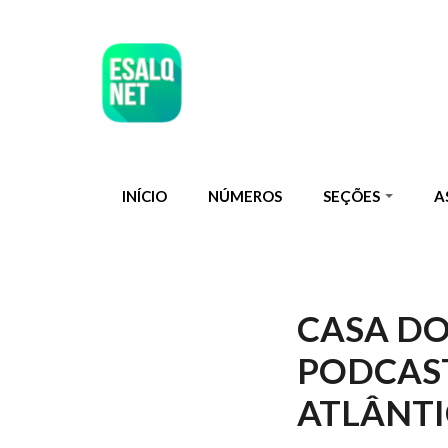
Pular para o conteúdo principal
INÍCIO
NÚMEROS
SEÇÕES
A
CASA D
PODCAST
ATLÂNT