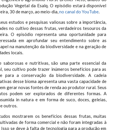
dução Vegetal da Esalq. O episódio estará disponível
ira, 30 de março, ao meio-dia,
no canal do YouTube
.
seus estudos e pesquisas valiosas sobre a importância,
ades no cultivo dessas frutas, verdadeiros tesouros da
ileira. O episódio representa uma oportunidade para
teressada em aprofundar seu entendimento sobre as
 papel na manutenção da biodiversidade e na geração de
ades locais.
e saborosas e nutritivas, são uma parte essencial da
l, seu cultivo pode trazer inúmeros benefícios para as
 e para a conservação da biodiversidade. A cadeia
nativas desse bioma apresenta uma vasta capacidade de
em gerar novas fontes de renda ao produtor rural. Seus
utos podem ser explorados de diferentes formas. A
sumida in natura e em forma de suco, doces, geleias,
re outros.
tudos mostrarem os benefícios dessas frutas, muitas
cultivadas de forma comercial e não foram integradas à
a. Isso se deve à falta de tecnologia para a produção em