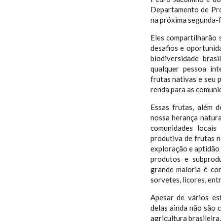
Departamento de Pro
na próxima segunda-fe
Eles compartilharão 
desafios e oportunid
biodiversidade bras
qualquer pessoa in
frutas nativas e seu
renda para as comunid
Essas frutas, além d
nossa herança natura
comunidades locais
produtiva de frutas 
exploração e aptidão 
produtos e subprod
grande maioria é con
sorvetes, licores, ent
Apesar de vários es
delas ainda não são 
agricultura brasileir