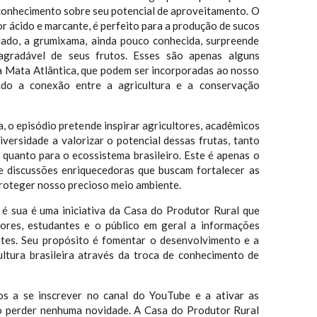
sconhecimento sobre seu potencial de aproveitamento. O
r ácido e marcante, é perfeito para a produção de sucos
 lado, a grumixama, ainda pouco conhecida, surpreende
agradável de seus frutos. Esses são apenas alguns
a Mata Atlântica, que podem ser incorporadas ao nosso
endo a conexão entre a agricultura e a conservação
, o episódio pretende inspirar agricultores, acadêmicos
iversidade a valorizar o potencial dessas frutas, tanto
 quanto para o ecossistema brasileiro. Este é apenas o
de discussões enriquecedoras que buscam fortalecer as
proteger nosso precioso meio ambiente.
é sua é uma iniciativa da Casa do Produtor Rural que
tores, estudantes e o público em geral a informações
ntes. Seu propósito é fomentar o desenvolvimento e a
ultura brasileira através da troca de conhecimento de
s a se inscrever no canal do YouTube e a ativar as
ão perder nenhuma novidade. A Casa do Produtor Rural