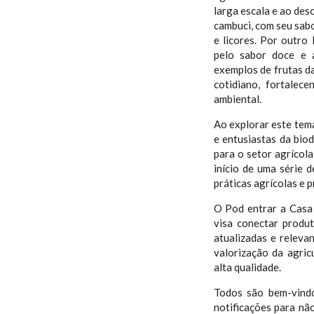
larga escala e ao de
cambuci, com seu sabo
e licores. Por outro
pelo sabor doce e 
exemplos de frutas d
cotidiano, fortalec
ambiental.
Ao explorar este tema
e entusiastas da biod
para o setor agrícola
início de uma série 
práticas agrícolas e 
O Pod entrar a Casa 
visa conectar produ
atualizadas e releva
valorização da agric
alta qualidade.
Todos são bem-vindo
notificações para n