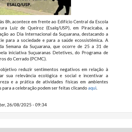
às 8h, acontece em frente ao Edifício Central da Escola
tura Luiz de Queiroz (Esalq/USP), em Piracicaba, a
ação ao Dia Internacional da Suçuarana, destacando a
cie para a sociedade e para a saúde ecossistêmica. A
 da Semana da Suçuarana, que ocorre de 25 a 31 de
pela iniciativa Suçuaranas Detetives, do Programa de
os do Cerrado (PCMC).
bjetivo reduzir sentimentos negativos em relação à
iar sua relevância ecológica e social e incentivar a
eza e a prática de atividades físicas em ambientes
es para a celebração podem ser feitas clicando
aqui
.
ter, 26/08/2025 - 09:34