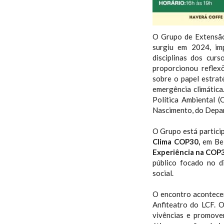
O Grupo de Extensã
surgiu em 2024, im
disciplinas dos cur
proporcionou reflexõ
sobre o papel estrat
emergência climátic
Política Ambiental 
Nascimento, do Depar
O Grupo está partic
Clima COP30,
em Bel
Experiência na COP3
público focado no di
social.
O encontro acontece
Anfiteatro do LCF. O
vivências e promove