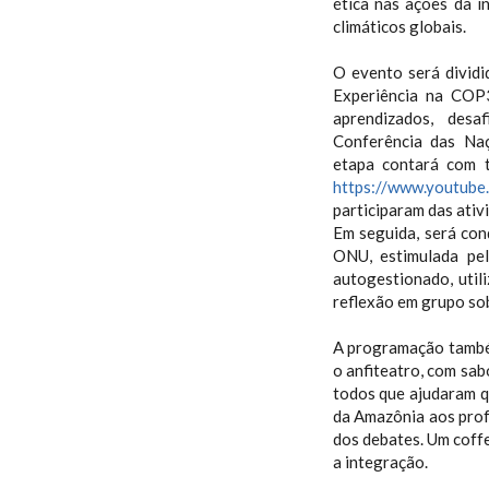
ética nas ações da i
climáticos globais.
O evento será dividi
Experiência na COP
aprendizados, des
Conferência das Na
etapa contará com 
https://www.youtub
participaram das ati
Em seguida, será con
ONU, estimulada pe
autogestionado, util
reflexão em grupo so
A programação também
o anfiteatro, com sa
todos que ajudaram q
da Amazônia aos profe
dos debates. Um coffe
a integração.