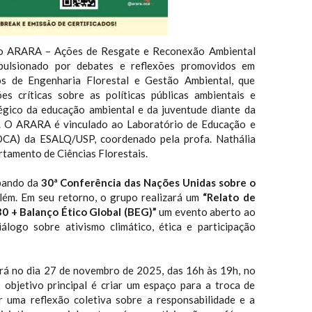
o ARARA – Ações de Resgate e Reconexão Ambiental
pulsionado por debates e reflexões promovidos em
sos de Engenharia Florestal e Gestão Ambiental, que
es críticas sobre as políticas públicas ambientais e
égico da educação ambiental e da juventude diante da
a. O ARARA é vinculado ao Laboratório de Educação e
(OCA) da ESALQ/USP, coordenado pela profa. Nathália
tamento de Ciências Florestais.
ipando da
30ª Conferência das Nações Unidas sobre o
ém. Em seu retorno, o grupo realizará um
“Relato de
0 + Balanço Ético Global (BEG)”
um evento aberto ao
álogo sobre ativismo climático, ética e participação
rá no dia 27 de novembro de 2025, das 16h às 19h, no
 objetivo principal é criar um espaço para a troca de
r uma reflexão coletiva sobre a responsabilidade e a