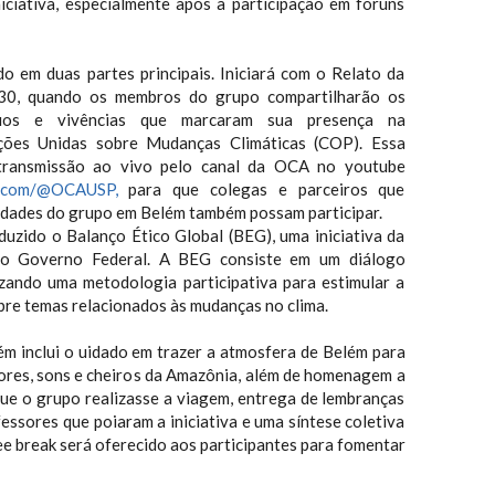
niciativa, especialmente após a participação em fóruns
do em duas partes principais. Iniciará com o Relato da
30, quando os membros do grupo compartilharão os
afios e vivências que marcaram sua presença na
ções Unidas sobre Mudanças Climáticas (COP). Essa
transmissão ao vivo pelo canal da OCA no youtube
e.com/@OCAUSP,
para que colegas e parceiros que
vidades do grupo em Belém também possam participar.
duzido o Balanço Ético Global (BEG), uma iniciativa da
lo Governo Federal. A BEG consiste em um diálogo
izando uma metodologia participativa para estimular a
bre temas relacionados às mudanças no clima.
 inclui o uidado em trazer a atmosfera de Belém para
bores, sons e cheiros da Amazônia, além de homenagem a
ue o grupo realizasse a viagem, entrega de lembranças
ssores que poiaram a iniciativa e uma síntese coletiva
e break será oferecido aos participantes para fomentar