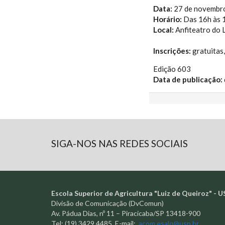
Data:
27 de novembro 
Horário:
Das 16h às 
Local:
Anfiteatro do 
Inscrições:
gratuitas,
Edição 603
Data de publicação:
SIGA-NOS NAS REDES SOCIAIS
Escola Superior de Agricultura "Luiz de Queiroz" - U
Divisão de Comunicação (DvComun)
Av. Pádua Dias, nº 11 – Piracicaba/SP 13418-900
Tel: (19) 3429.4485 E-mail:
acom.esalq@usp.br