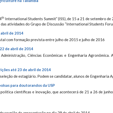
riculture na Tailândia
th
4
International Students Summit” (ISS), de 15 a 21 de setembro de
 das atividades do Grupo de Discussão “International Students Forum 
 abril de 2014
tal com formação prevista entre julho de 2015 e julho de 2016
22 de abril de 2014
 Administração, Ciências Econômicas e Engenharia Agronômica. As
rições até 23 de abril de 2014
seleção de estagiário. Podem se candidatar, alunos de Engenharia A
olsas para doutorandos da USP
política científicas e inovação, que acontecerá de 21 a 26 de junh
de reunião de apresentação no dia 29 de abril de 2014