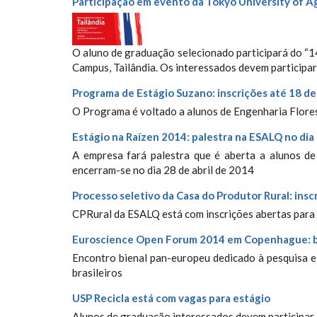
Participação em evento da Tokyo University of Ag
O aluno de graduação selecionado participará do “1
Campus, Tailândia. Os interessados devem participar
Programa de Estágio Suzano: inscrições até 18 de
O Programa é voltado a alunos de Engenharia Flores
Estágio na Raízen 2014: palestra na ESALQ no dia 
A empresa fará palestra que é aberta a alunos de
encerram-se no dia 28 de abril de 2014
Processo seletivo da Casa do Produtor Rural: insc
CPRural da ESALQ está com inscrições abertas para 
Euroscience Open Forum 2014 em Copenhague: b
Encontro bienal pan-europeu dedicado à pesquisa e 
brasileiros
USP Recicla está com vagas para estágio
Alunos de graduação interessados devem participar 