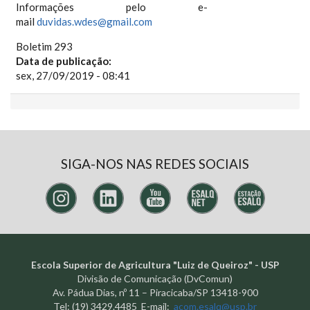
Informações pelo e-
mail
duvidas.wdes@gmail.com
Boletim 293
Data de publicação:
sex, 27/09/2019 - 08:41
SIGA-NOS NAS REDES SOCIAIS
Escola Superior de Agricultura "Luiz de Queiroz" - USP
Divisão de Comunicação (DvComun)
Av. Pádua Dias, nº 11 – Piracicaba/SP 13418-900
Tel: (19) 3429.4485 E-mail:
acom.esalq@usp.br