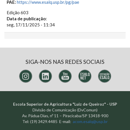
PAE:
https://www.esalq.usp.br/pg/pae
Edição 603
Data de publicação:
seg, 17/11/2025 - 11:34
SIGA-NOS NAS REDES SOCIAIS
Escola Superior de Agricultura "Luiz de Queiroz" - USP
Divisão de Comunicação (DvComun)
Av. Pádua Dias, nº 11 – Piracicaba/SP 13418-900
Tel: (19) 3429.4485 E-mail:
acom.esalq@usp.br